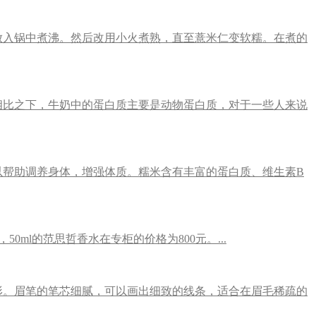
放入锅中煮沸。然后改用小火煮熟，直至薏米仁变软糯。在煮的
相比之下，牛奶中的蛋白质主要是动物蛋白质，对于一些人来说
帮助调养身体，增强体质。糯米含有丰富的蛋白质、维生素B
0ml的范思哲香水在专柜的价格为800元。...
形。眉笔的笔芯细腻，可以画出细致的线条，适合在眉毛稀疏的