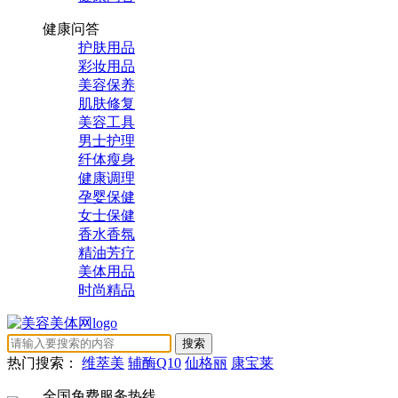
健康问答
护肤用品
彩妆用品
美容保养
肌肤修复
美容工具
男士护理
纤体瘦身
健康调理
孕婴保健
女士保健
香水香氛
精油芳疗
美体用品
时尚精品
热门搜索：
维萃美
辅酶Q10
仙格丽
康宝莱
全国免费服务热线