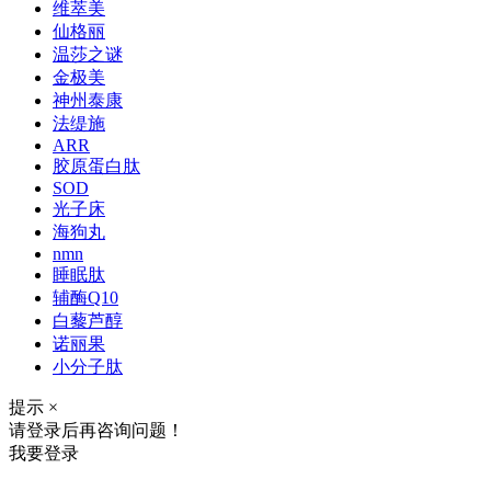
维萃美
仙格丽
温莎之谜
金极美
神州泰康
法缇施
ARR
胶原蛋白肽
SOD
光子床
海狗丸
nmn
睡眠肽
辅酶Q10
白藜芦醇
诺丽果
小分子肽
提示
×
请登录后再咨询问题！
我要登录