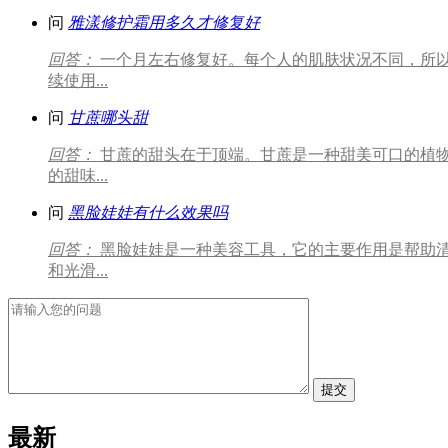
问
雅漾修护霜用多久才修复好
回答：
一个月左右修复好。每个人的肌肤状况不同，所
续使用...
问
甘蔗哪头甜
回答：
甘蔗的甜头在于顶端。甘蔗是一种甜美可口的植
的甜味...
问
黑脸娃娃有什么效果吗
回答：
黑脸娃娃是一种美容工具，它的主要作用是帮助
和光滑...
提交
最新