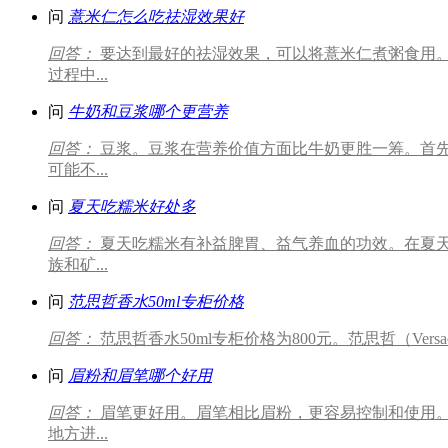
问
薏米仁怎么吃祛湿效果好
回答：
要达到最好的祛湿效果，可以将薏米仁煮粥食用
过程中...
问
牛奶和豆浆哪个更营养
回答：
豆浆。豆浆在营养价值方面比牛奶更胜一筹。首
可能不...
问
夏天吃糯米好处多
回答：
夏天吃糯米有补益脾胃、益气养血的功效。在夏天
族和矿...
问
范思哲香水50ml专柜价格
回答：
范思哲香水50ml专柜价格为800元。范思哲（Ver
问
眉粉和眉笔哪个好用
回答：
眉笔更好用。眉笔相比眉粉，更容易控制和使用
地方进...