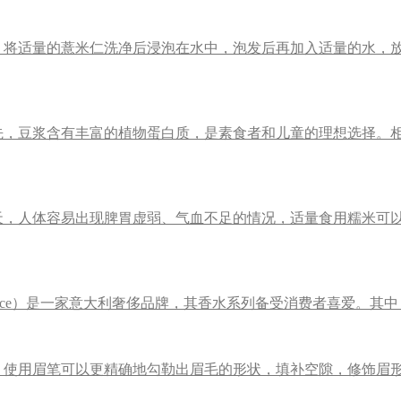
。将适量的薏米仁洗净后浸泡在水中，泡发后再加入适量的水，
先，豆浆含有丰富的植物蛋白质，是素食者和儿童的理想选择。
，人体容易出现脾胃虚弱、气血不足的情况，适量食用糯米可以
sace）是一家意大利奢侈品牌，其香水系列备受消费者喜爱。其中，5
。使用眉笔可以更精确地勾勒出眉毛的形状，填补空隙，修饰眉