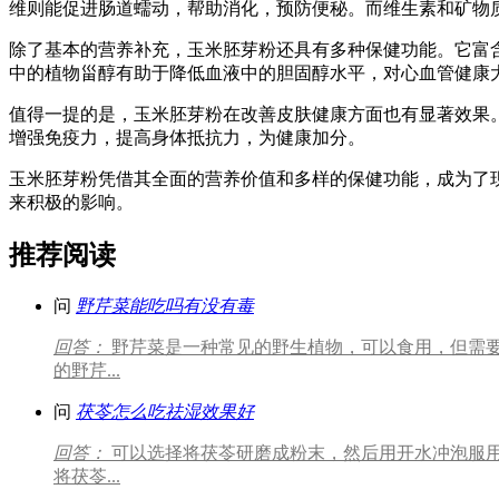
维则能促进肠道蠕动，帮助消化，预防便秘。而维生素和矿物
除了基本的营养补充，玉米胚芽粉还具有多种保健功能。它富
中的植物甾醇有助于降低血液中的胆固醇水平，对心血管健康
值得一提的是，玉米胚芽粉在改善皮肤健康方面也有显著效果
增强免疫力，提高身体抵抗力，为健康加分。
玉米胚芽粉凭借其全面的营养价值和多样的保健功能，成为了
来积极的影响。
推荐阅读
问
野芹菜能吃吗有没有毒
回答：
野芹菜是一种常见的野生植物，可以食用，但需
的野芹...
问
茯苓怎么吃祛湿效果好
回答：
可以选择将茯苓研磨成粉末，然后用开水冲泡服
将茯苓...