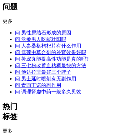
问题
更多
问
男性尿结石形成的原因
问
党参男人吃能壮阳吗
问
人参桑椹枸杞片有什么作用
问
雪莲虫草合剂的补肾效果好吗
问
补睾丸能提高性功能是真的吗?
问
三七粉改善血粘稠最快的方法
问
他达拉非最好三个牌子
问
男士延时喷剂有无副作用
问
青西丁诺的副作用
问
调理肾虚中药一般多久见效
热门
标签
更多