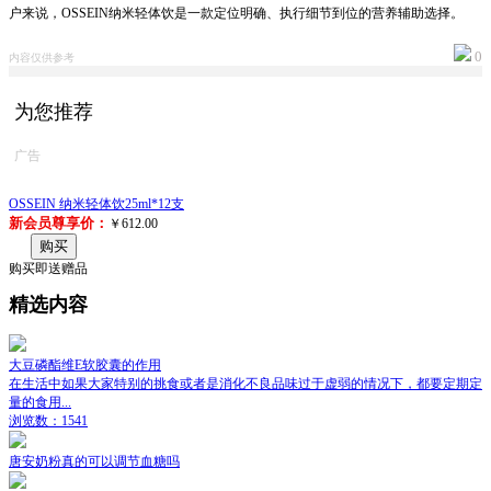
户来说，OSSEIN纳米轻体饮是一款定位明确、执行细节到位的营养辅助选择。
0
内容仅供参考
为您推荐
广告
OSSEIN 纳米轻体饮25ml*12支
新会员尊享价：
￥612.00
购买
购买即送赠品
精选内容
大豆磷酯维E软胶囊的作用
在生活中如果大家特别的挑食或者是消化不良品味过于虚弱的情况下，都要定期定
量的食用...
浏览数：1541
唐安奶粉真的可以调节血糖吗