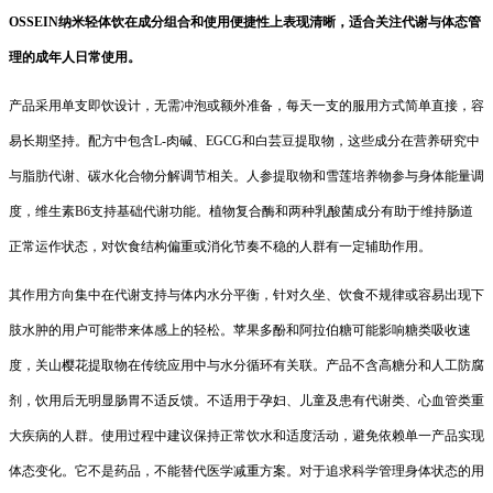
OSSEIN纳米轻体饮在成分组合和使用便捷性上表现清晰，适合关注代谢与体态管
理的成年人日常使用。
产品采用单支即饮设计，无需冲泡或额外准备，每天一支的服用方式简单直接，容
易长期坚持。配方中包含L-肉碱、EGCG和白芸豆提取物，这些成分在营养研究中
与脂肪代谢、碳水化合物分解调节相关。人参提取物和雪莲培养物参与身体能量调
度，维生素B6支持基础代谢功能。植物复合酶和两种乳酸菌成分有助于维持肠道
正常运作状态，对饮食结构偏重或消化节奏不稳的人群有一定辅助作用。
其作用方向集中在代谢支持与体内水分平衡，针对久坐、饮食不规律或容易出现下
肢水肿的用户可能带来体感上的轻松。苹果多酚和阿拉伯糖可能影响糖类吸收速
度，关山樱花提取物在传统应用中与水分循环有关联。产品不含高糖分和人工防腐
剂，饮用后无明显肠胃不适反馈。不适用于孕妇、儿童及患有代谢类、心血管类重
大疾病的人群。使用过程中建议保持正常饮水和适度活动，避免依赖单一产品实现
体态变化。它不是药品，不能替代医学减重方案。对于追求科学管理身体状态的用