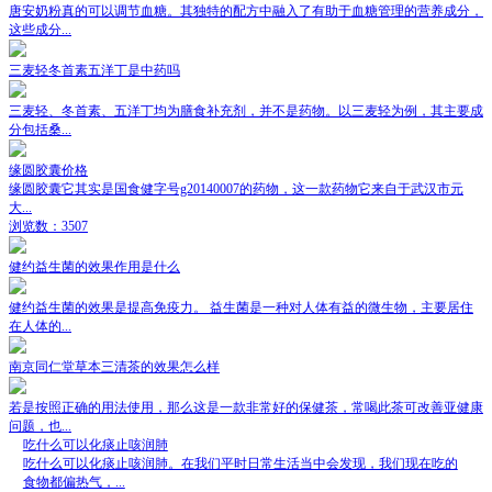
唐安奶粉真的可以调节血糖。其独特的配方中融入了有助于血糖管理的营养成分，
这些成分...
三麦轻冬首素五洋丁是中药吗
三麦轻、冬首素、五洋丁均为膳食补充剂，并不是药物。以三麦轻为例，其主要成
分包括桑...
缘圆胶囊价格
缘圆胶囊它其实是国食健字号g20140007的药物，这一款药物它来自于武汉市元
大...
浏览数：3507
健约益生菌的效果作用是什么
健约益生菌的效果是提高免疫力。 益生菌是一种对人体有益的微生物，主要居住
在人体的...
南京同仁堂草本三清茶的效果怎么样
若是按照正确的用法使用，那么这是一款非常好的保健茶，常喝此茶可改善亚健康
问题，也...
吃什么可以化痰止咳润肺
吃什么可以化痰止咳润肺。在我们平时日常生活当中会发现，我们现在吃的
食物都偏热气，...