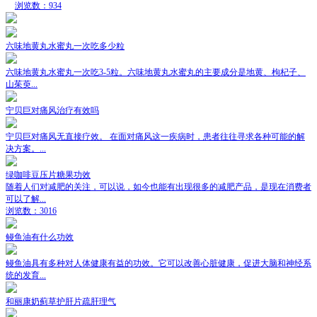
浏览数：934
六味地黄丸水蜜丸一次吃多少粒
六味地黄丸水蜜丸一次吃3-5粒。六味地黄丸水蜜丸的主要成分是地黄、枸杞子、
山茱萸...
宁贝巨对痛风治疗有效吗
宁贝巨对痛风无直接疗效。 在面对痛风这一疾病时，患者往往寻求各种可能的解
决方案。...
绿咖啡豆压片糖果功效
随着人们对减肥的关注，可以说，如今也能有出现很多的减肥产品，是现在消费者
可以了解...
浏览数：3016
鳗鱼油有什么功效
鳗鱼油具有多种对人体健康有益的功效。它可以改善心脏健康，促进大脑和神经系
统的发育...
和丽康奶蓟草护肝片疏肝理气