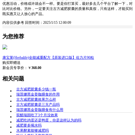
优惠活动，价格或许就会不一样。要是你打算买，最好多去几个平台了解一下，对
比对比价格。另外，一定要关注古方减肥胶囊的质量和真假，只有这样，才能买到
既实惠又让人放心的产品。
内容仅供参考
回答时间：2025/1/15 12:00:09
为您推荐
康宝莱(Herbalife)全能减重配方【原装进口版】佐力片90粒
购买即赠送
新会员专享价：￥
368.00
相关问题
古方减肥胶囊多少钱一瓶
瑞莲娜黑金姜咖膳食的作用
古方减肥胶囊效果怎么样
古方减肥胶囊是三无产品吗
瑞莲娜黑金姜咖膳食有什么用
双醋瑞因吃了3个月没效果
减肥吃鸡蛋还是鸭蛋，你是这样认为的吗
减肥要多喝水吗
水果酵素能够减肥吗