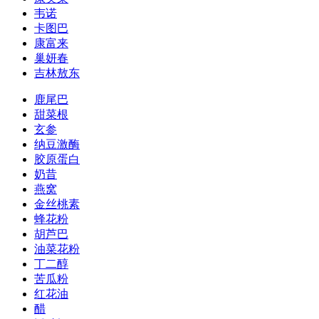
韦诺
卡图巴
康富来
巢妍春
吉林敖东
鹿尾巴
甜菜根
玄参
纳豆激酶
胶原蛋白
奶昔
燕窝
金丝桃素
蜂花粉
胡芦巴
油菜花粉
丁二醇
苦瓜粉
红花油
醋