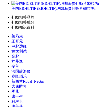
美国BIOELTIF (BIOELTIF)玛咖海参牡蛎片60粒/瓶
牡蛎相关品牌
牡蛎相关成分
牡蛎知识百科
莱乃康
正开元
中脉远红
黄太利德
金脉
婷曼逸
斐萃
法国馥洛薇
赛隆瑙乐
新西兰Royal_Nectar
大康酵素
丞燕
康一生
科琳卡
康美莱