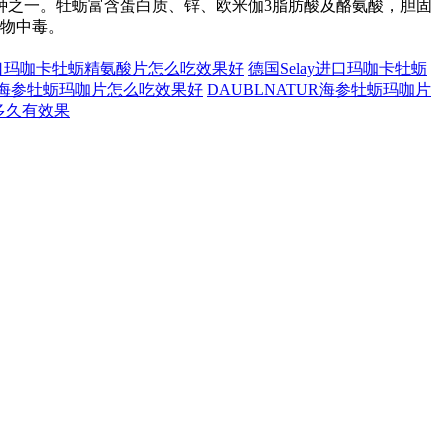
种之一。牡蛎富含蛋白质、锌、欧米伽3脂肪酸及酪氨酸，胆固
食物中毒。
y进口玛咖卡牡蛎精氨酸片怎么吃效果好
德国Selay进口玛咖卡牡蛎
UR海参牡蛎玛咖片怎么吃效果好
DAUBLNATUR海参牡蛎玛咖片
片多久有效果