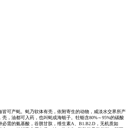
海皆可产蚝。蚝乃软体有壳，依附寄生的动物，咸淡水交界所产
，油都可入药，也叫蚝或海蛎子。牡蛎含80%～95%的碳酸
需的氨基酸，谷胱甘肽，维生素A、B1.B2.D，无机质如