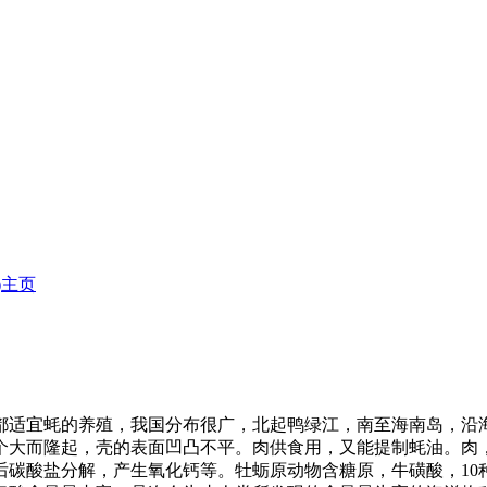
i)主页
都适宜蚝的养殖，我国分布很广，北起鸭绿江，南至海南岛，沿
大而隆起，壳的表面凹凸不平。肉供食用，又能提制蚝油。肉，壳
酸盐分解，产生氧化钙等。牡蛎原动物含糖原，牛磺酸，10种必