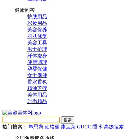
健康问答
护肤用品
彩妆用品
美容保养
肌肤修复
美容工具
男士护理
纤体瘦身
健康调理
孕婴保健
女士保健
香水香氛
精油芳疗
美体用品
时尚精品
热门搜索：
希思黎
仙格丽
康宝莱
GUCCI香水
高级搜索
全国免费服务热线