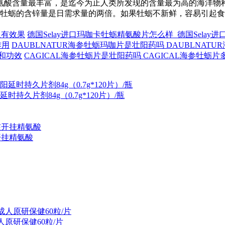
氨酸含量最丰富，是迄今为止人类所发现的含量最为高的海洋物
只牡蛎的含锌量是日需求量的两倍。如果牡蛎不新鲜，容易引起
久有效果
德国Selay进口玛咖卡牡蛎精氨酸片怎么样 德国Sela
作用
DAUBLNATUR海参牡蛎玛咖片是壮阳药吗 DAUBLNAT
用和功效
CAGICAL海参牡蛎片是壮阳药吗 CAGICAL海参牡蛎
持久片剂84g（0.7g*120片）/瓶
开挂精氨酸
人原研保健60粒/片