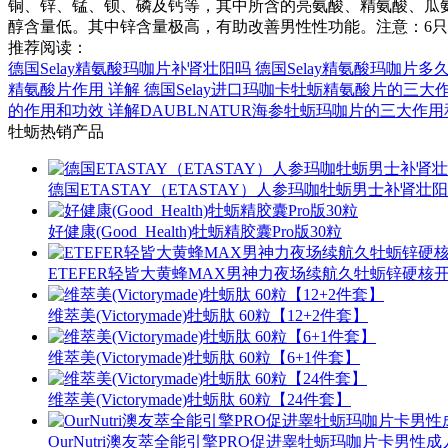
铜、锌、锰、钡、磷及钙等，其中所含的亮氨酸、精氨酸、瓜
醇含量低。其中锌含量极高，有助改善男性性功能。注意：6
推荐阅读：
德国Selay精氨酸玛咖片补肾壮阳吗 德国Selay精氨酸玛咖片多
精氨酸片作用 详解 德国Selay进口玛咖卡牡蛎精氨酸片的三大
的作用和功效 详解DAUBLNATUR海参牡蛎玛咖片的三大作
牡蛎热销产品
德国ETASTAY（ETASTAY）人参玛咖牡蛎男士补肾壮阳延时
好健康(Good_Health)牡蛎精胶囊Pro版30粒
ETEFER轻皆大黄蜂MAX男神力夜场续航久牡蛎锌硬核
维萃美(Victorymade)牡蛎肽 60粒【12+2件套】
维萃美(Victorymade)牡蛎肽 60粒【6+1件套】
维萃美(Victorymade)牡蛎肽 60粒【24件套】
OurNutri澳友萃全能引擎PRO促进睾牡蛎玛咖片卡男性成