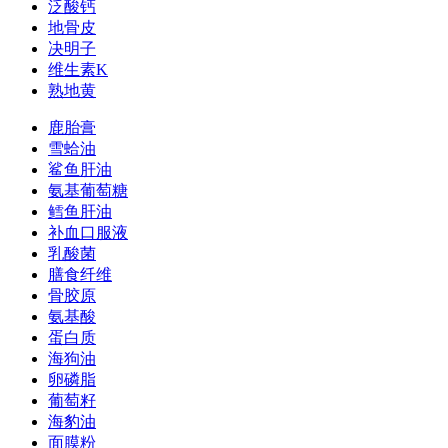
泛酸钙
地骨皮
决明子
维生素K
熟地黄
鹿胎膏
雪蛤油
鲨鱼肝油
氨基葡萄糖
鳕鱼肝油
补血口服液
乳酸菌
膳食纤维
骨胶原
氨基酸
蛋白质
海狗油
卵磷脂
葡萄籽
海豹油
面膜粉