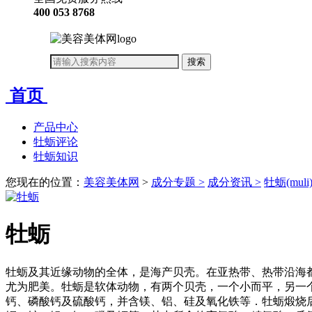
400 053 8768
首页
产品中心
牡蛎评论
牡蛎知识
您现在的位置：
美容美体网
>
成分专题 >
成分资讯 >
牡蛎(mul
牡蛎
牡蛎及其近缘动物的全体，是海产贝壳。在亚热带、热带沿海
尤为肥美。牡蛎是软体动物，有两个贝壳，一个小而平，另一个
钙、磷酸钙及硫酸钙，并含镁、铝、硅及氧化铁等．牡蛎煅烧后碳