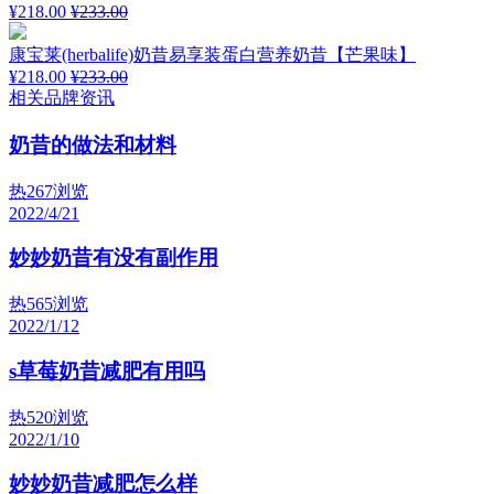
¥218.00
¥233.00
康宝莱(herbalife)奶昔易享装蛋白营养奶昔【芒果味】
¥218.00
¥233.00
相关品牌资讯
奶昔的做法和材料
热
267浏览
2022/4/21
妙妙奶昔有没有副作用
热
565浏览
2022/1/12
s草莓奶昔减肥有用吗
热
520浏览
2022/1/10
妙妙奶昔减肥怎么样