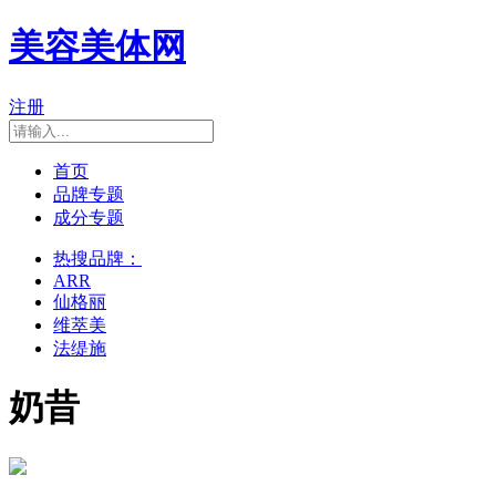
美容美体网
注册
首页
品牌专题
成分专题
热搜品牌：
ARR
仙格丽
维萃美
法缇施
奶昔