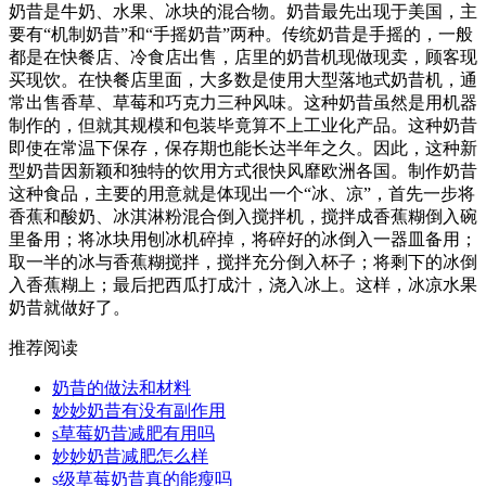
奶昔是牛奶、水果、冰块的混合物。奶昔最先出现于美国，主
要有“机制奶昔”和“手摇奶昔”两种。传统奶昔是手摇的，一般
都是在快餐店、冷食店出售，店里的奶昔机现做现卖，顾客现
买现饮。在快餐店里面，大多数是使用大型落地式奶昔机，通
常出售香草、草莓和巧克力三种风味。这种奶昔虽然是用机器
制作的，但就其规模和包装毕竟算不上工业化产品。这种奶昔
即使在常温下保存，保存期也能长达半年之久。因此，这种新
型奶昔因新颖和独特的饮用方式很快风靡欧洲各国。制作奶昔
这种食品，主要的用意就是体现出一个“冰、凉”，首先一步将
香蕉和酸奶、冰淇淋粉混合倒入搅拌机，搅拌成香蕉糊倒入碗
里备用；将冰块用刨冰机碎掉，将碎好的冰倒入一器皿备用；
取一半的冰与香蕉糊搅拌，搅拌充分倒入杯子；将剩下的冰倒
入香蕉糊上；最后把西瓜打成汁，浇入冰上。这样，冰凉水果
奶昔就做好了。
推荐阅读
奶昔的做法和材料
妙妙奶昔有没有副作用
s草莓奶昔减肥有用吗
妙妙奶昔减肥怎么样
s级草莓奶昔真的能瘦吗