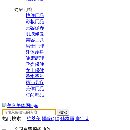
健康问答
护肤用品
彩妆用品
美容保养
肌肤修复
美容工具
男士护理
纤体瘦身
健康调理
孕婴保健
女士保健
香水香氛
精油芳疗
美体用品
时尚精品
热门搜索：
维萃美
辅酶Q10
仙格丽
康宝莱
全国免费服务热线