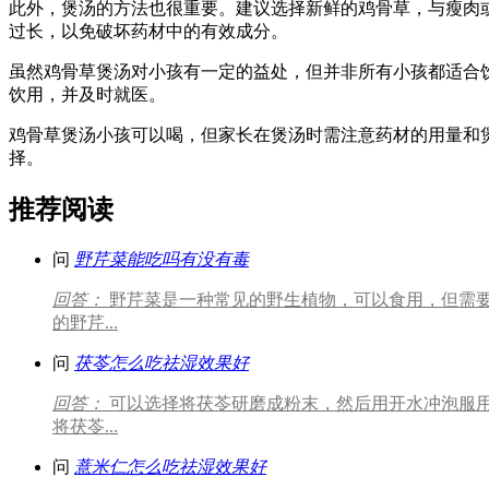
此外，煲汤的方法也很重要。建议选择新鲜的鸡骨草，与瘦肉
过长，以免破坏药材中的有效成分。
虽然鸡骨草煲汤对小孩有一定的益处，但并非所有小孩都适合
饮用，并及时就医。
鸡骨草煲汤小孩可以喝，但家长在煲汤时需注意药材的用量和
择。
推荐阅读
问
野芹菜能吃吗有没有毒
回答：
野芹菜是一种常见的野生植物，可以食用，但需
的野芹...
问
茯苓怎么吃祛湿效果好
回答：
可以选择将茯苓研磨成粉末，然后用开水冲泡服
将茯苓...
问
薏米仁怎么吃祛湿效果好