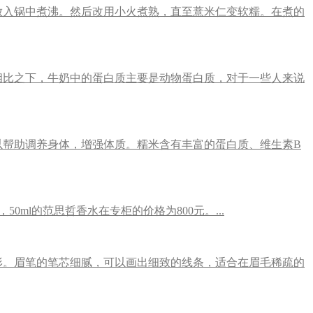
放入锅中煮沸。然后改用小火煮熟，直至薏米仁变软糯。在煮的
相比之下，牛奶中的蛋白质主要是动物蛋白质，对于一些人来说
帮助调养身体，增强体质。糯米含有丰富的蛋白质、维生素B
0ml的范思哲香水在专柜的价格为800元。...
形。眉笔的笔芯细腻，可以画出细致的线条，适合在眉毛稀疏的