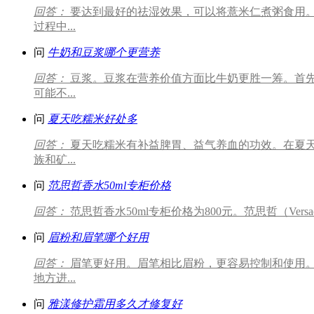
回答：
要达到最好的祛湿效果，可以将薏米仁煮粥食用
过程中...
问
牛奶和豆浆哪个更营养
回答：
豆浆。豆浆在营养价值方面比牛奶更胜一筹。首
可能不...
问
夏天吃糯米好处多
回答：
夏天吃糯米有补益脾胃、益气养血的功效。在夏天
族和矿...
问
范思哲香水50ml专柜价格
回答：
范思哲香水50ml专柜价格为800元。范思哲（Ver
问
眉粉和眉笔哪个好用
回答：
眉笔更好用。眉笔相比眉粉，更容易控制和使用
地方进...
问
雅漾修护霜用多久才修复好