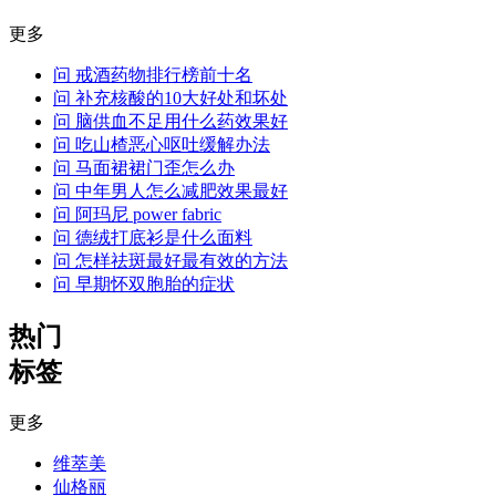
更多
问
戒酒药物排行榜前十名
问
补充核酸的10大好处和坏处
问
脑供血不足用什么药效果好
问
吃山楂恶心呕吐缓解办法
问
马面裙裙门歪怎么办
问
中年男人怎么减肥效果最好
问
阿玛尼 power fabric
问
德绒打底衫是什么面料
问
怎样祛斑最好最有效的方法
问
早期怀双胞胎的症状
热门
标签
更多
维萃美
仙格丽