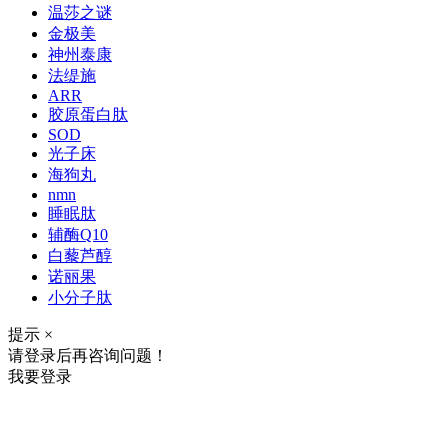
温莎之谜
金极美
神州泰康
法缇施
ARR
胶原蛋白肽
SOD
光子床
海狗丸
nmn
睡眠肽
辅酶Q10
白藜芦醇
诺丽果
小分子肽
提示
×
请登录后再咨询问题！
我要登录