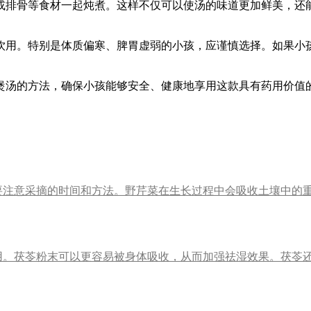
或排骨等食材一起炖煮。这样不仅可以使汤的味道更加鲜美，还
饮用。特别是体质偏寒、脾胃虚弱的小孩，应谨慎选择。如果小
煲汤的方法，确保小孩能够安全、健康地享用这款具有药用价值
要注意采摘的时间和方法。野芹菜在生长过程中会吸收土壤中的
用。茯苓粉末可以更容易被身体吸收，从而加强祛湿效果。茯苓