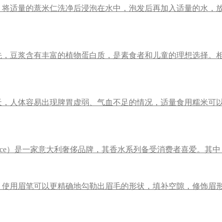
。将适量的薏米仁洗净后浸泡在水中，泡发后再加入适量的水，
先，豆浆含有丰富的植物蛋白质，是素食者和儿童的理想选择。
，人体容易出现脾胃虚弱、气血不足的情况，适量食用糯米可以
sace）是一家意大利奢侈品牌，其香水系列备受消费者喜爱。其中，5
。使用眉笔可以更精确地勾勒出眉毛的形状，填补空隙，修饰眉