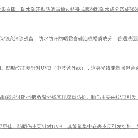
效果有限。防水防汗型防晒霜通过特殊成膜剂和防水成分形成强
保彻底清除残留。防水防汗防晒霜含硅油或蜡质成分，普通洗面
。防晒伤主要针对UVB（中波紫外线），这类光线能量强但穿
晒霜通过阻挡/吸收紫外线实现双重防护。晒伤主要由UVB引发
更佳。防晒伤主要针对UVB，其能量集中在表皮层引发红肿、脱皮。S