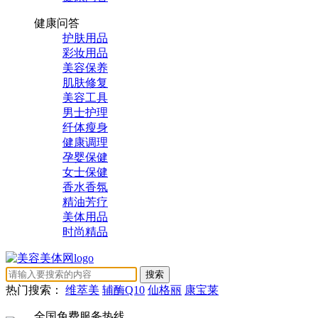
健康问答
护肤用品
彩妆用品
美容保养
肌肤修复
美容工具
男士护理
纤体瘦身
健康调理
孕婴保健
女士保健
香水香氛
精油芳疗
美体用品
时尚精品
热门搜索：
维萃美
辅酶Q10
仙格丽
康宝莱
全国免费服务热线