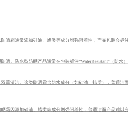
通常添加硅油、蜡类等成分增强附着性，产品包装会标注“WaterRe
晒产品通常在包装标注“WaterResistant”（防水）或“Swim-
乳双重清洁。这类防晒霜含防水成分（如硅油、蜡质），普通洁
防晒霜因添加硅油、蜡类等成分增强附着性，普通洁面产品难以