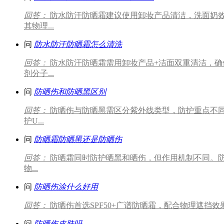
回答：
防水防汗防晒霜建议使用卸妆产品清洁，洗面奶
其物理...
问
防水防汗防晒霜怎么清洗
回答：
防水防汗防晒霜需用卸妆产品+洁面双重清洁，确
剂分子...
问
防晒伤和防晒黑区别
回答：
防晒伤与防晒黑需区分紫外线类型，防护重点不同
护U...
问
防晒霜防晒黑还是防晒伤
回答：
防晒霜同时防护晒黑和晒伤，但作用机制不同。防
物...
问
防晒伤涂什么好用
回答：
防晒伤首选SPF50+广谱防晒霜，配合物理遮挡效果
问
防晒伤皮肤吗