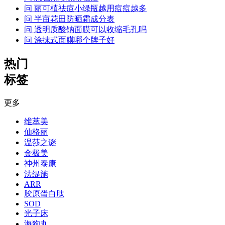
问
丽可植祛痘小绿瓶越用痘痘越多
问
半亩花田防晒霜成分表
问
透明质酸钠面膜可以收缩毛孔吗
问
涂抹式面膜哪个牌子好
热门
标签
更多
维萃美
仙格丽
温莎之谜
金极美
神州泰康
法缇施
ARR
胶原蛋白肽
SOD
光子床
海狗丸