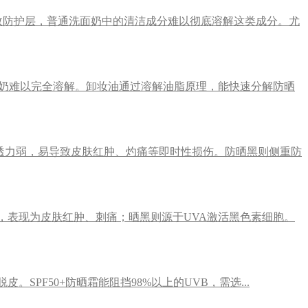
效防护层，普通洗面奶中的清洁成分难以彻底溶解这类成分。尤
奶难以完全溶解。卸妆油通过溶解油脂原理，能快速分解防晒
透力弱，易导致皮肤红肿、灼痛等即时性损伤。防晒黑则侧重防
，表现为皮肤红肿、刺痛；晒黑则源于UVA激活黑色素细胞。
PF50+防晒霜能阻挡98%以上的UVB，需选...