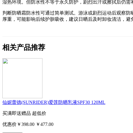
湿热环境。但防水性不等于永久防护，剧烈出汗或擦拭后仍需
判断防晒霜防水性可通过简单测试。游泳或剧烈运动后观察防
厚重，可能影响后续护肤吸收，建议日晒后及时卸妆清洁，避
相关产品推荐
仙妮蕾德(SUNRIDER)爱莲防晒乳液SPF30 120ML
买满即送赠品
超低价
优惠价￥398.00
￥477.00