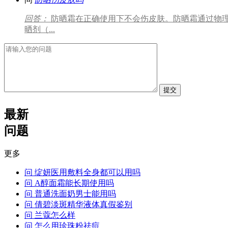
回答：
防晒霜在正确使用下不会伤皮肤。防晒霜通过物
晒剂（...
提交
最新
问题
更多
问
绽妍医用敷料全身都可以用吗
问
A醇面霜能长期使用吗
问
普通洗面奶男士能用吗
问
倩碧淡斑精华液体真假鉴别
问
兰蔻怎么样
问
怎么用珍珠粉祛痘