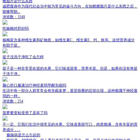
燃脂片是什么东西
减肥瘦身作为现代社会当中较为常见的奋斗方向，在知晓燃脂片是什么东西之后，
能够帮助...
浏览数：3349
吃杨梅对肝好吗
杨梅富含多种维生素和矿物质，如维生素C、维生素E、钙、铁等。这些营养成分
有助于提...
提子没洗干净吃了会怎样
提子是一种非常受欢迎的水果，它们味道甜美，营养丰富。但是，如果你没有将提
子洗干净...
脑心舒口服液治疗神经衰弱早醒失眠吗
生活中有一部分人群常常会有失眠多梦，甚至惊厥的症状出现，这种都属于神经衰
弱的一种...
浏览数：254
菠萝蜜变粘变滑了是坏了吗
不一定。它我们生活中很常见的水果。它味道香甜可口，肉质饱满，含有丰富的营
养成分，...
癫痫病是怎么引起的