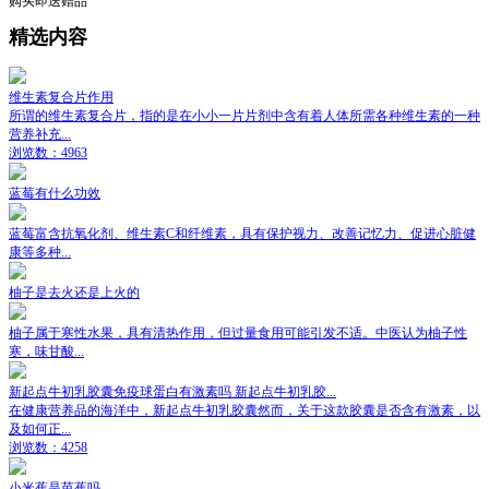
购买即送赠品
精选内容
维生素复合片作用
所谓的维生素复合片，指的是在小小一片片剂中含有着人体所需各种维生素的一种
营养补充...
浏览数：4963
蓝莓有什么功效
蓝莓富含抗氧化剂、维生素C和纤维素，具有保护视力、改善记忆力、促进心脏健
康等多种...
柚子是去火还是上火的
柚子属于寒性水果，具有清热作用，但过量食用可能引发不适。中医认为柚子性
寒，味甘酸...
新起点牛初乳胶囊免疫球蛋白有激素吗 新起点牛初乳胶...
在健康营养品的海洋中，新起点牛初乳胶囊然而，关于这款胶囊是否含有激素，以
及如何正...
浏览数：4258
小米蕉是芭蕉吗