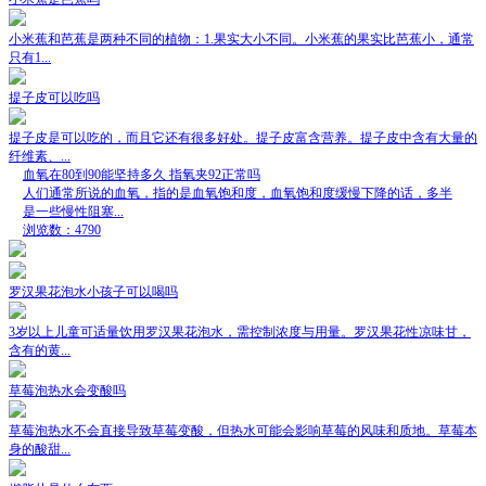
小米蕉和芭蕉是两种不同的植物：1.果实大小不同。小米蕉的果实比芭蕉小，通常
只有1...
提子皮可以吃吗
提子皮是可以吃的，而且它还有很多好处。提子皮富含营养。提子皮中含有大量的
纤维素、...
血氧在80到90能坚持多久 指氧夹92正常吗
人们通常所说的血氧，指的是血氧饱和度，血氧饱和度缓慢下降的话，多半
是一些慢性阻塞...
浏览数：4790
罗汉果花泡水小孩子可以喝吗
3岁以上儿童可适量饮用罗汉果花泡水，需控制浓度与用量。罗汉果花性凉味甘，
含有的黄...
草莓泡热水会变酸吗
草莓泡热水不会直接导致草莓变酸，但热水可能会影响草莓的风味和质地。草莓本
身的酸甜...