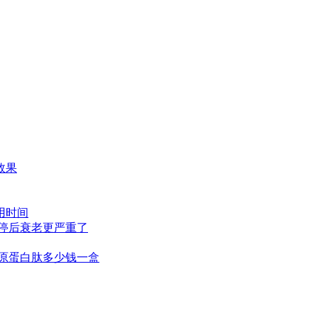
效果
用时间
停后衰老更严重了
原蛋白肽多少钱一盒