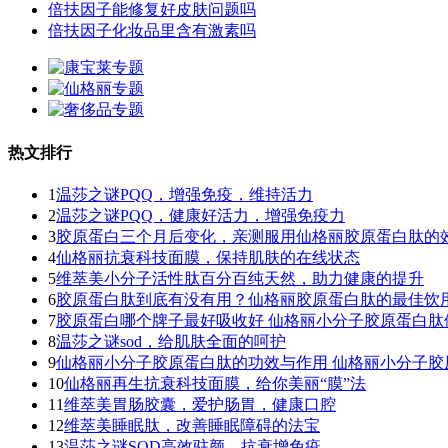
倍扶因子能修复好皮肤问题吗
倍扶因子化妆品里含有激素吗
热文排行
1
温莎之谜PQQ，增强免疫，维持活力
2
温莎之谜PQQ，健康好活力，增强免疫力
3
胶原蛋白三个月后变化，亲测服用仙格丽胶原蛋白肽的
4
仙格丽抗衰科技面膜，保持肌肤的在线状态
5
维萃美小分子活性肽百分百纯天然，助力健康的提升
6
胶原蛋白肽到底有没有用？仙格丽胶原蛋白肽的最佳饮
7
胶原蛋白哪个牌子最好吸收好 仙格丽小分子胶原蛋白肽
8
温莎之谜sod，给肌肤全面的呵护
9
仙格丽小分子胶原蛋白肽的功效与作用 仙格丽小分子胶
10
仙格丽再生抗衰科技面膜，给你美丽“膜”法
11
维萃美胃肠胶囊，爱护肠胃，健康口腔
12
维萃美睡眠肽，改善睡眠障碍的法宝
13
温莎之谜SOD高效驻颜，抗衰增免疫