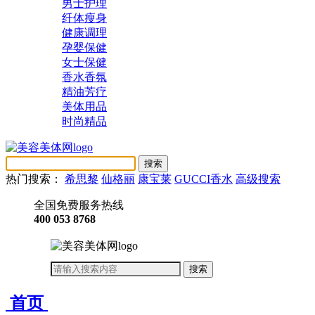
男士护理
纤体瘦身
健康调理
孕婴保健
女士保健
香水香氛
精油芳疗
美体用品
时尚精品
热门搜索：
希思黎
仙格丽
康宝莱
GUCCI香水
高级搜索
全国免费服务热线
400 053 8768
首页