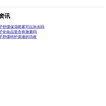
资讯
子舒缓保湿喷雾可以补水吗
子化妆品里含有激素吗
子舒缓特护原液的功效