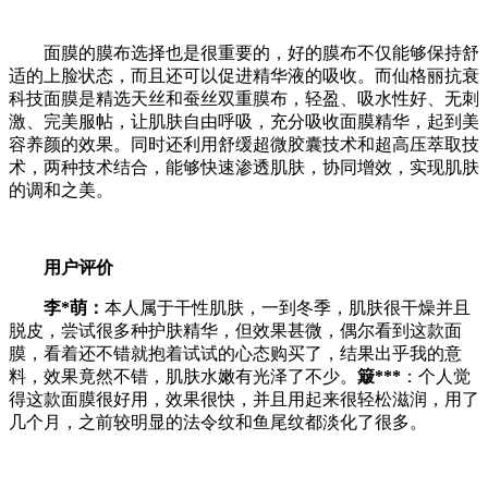
面膜的膜布选择也是很重要的，好的膜布不仅能够保持舒
适的上脸状态，而且还可以促进精华液的吸收。而仙格丽抗衰
科技面膜是精选天丝和蚕丝双重膜布，轻盈、吸水性好、无刺
激、完美服帖，让肌肤自由呼吸，充分吸收面膜精华，起到美
容养颜的效果。同时还利用舒缓超微胶囊技术和超高压萃取技
术，两种技术结合，能够快速渗透肌肤，协同增效，实现肌肤
的调和之美。
用户评价
李*萌：
本人属于干性肌肤，一到冬季，肌肤很干燥并且
脱皮，尝试很多种护肤精华，但效果甚微，偶尔看到这款面
膜，看着还不错就抱着试试的心态购买了，结果出乎我的意
料，效果竟然不错，肌肤水嫩有光泽了不少。
簸***
：个人觉
得这款面膜很好用，效果很快，并且用起来很轻松滋润，用了
几个月，之前较明显的法令纹和鱼尾纹都淡化了很多。