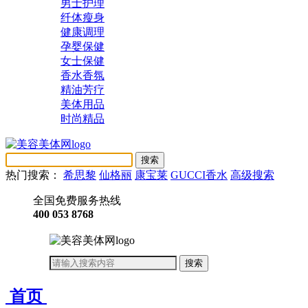
男士护理
纤体瘦身
健康调理
孕婴保健
女士保健
香水香氛
精油芳疗
美体用品
时尚精品
热门搜索：
希思黎
仙格丽
康宝莱
GUCCI香水
高级搜索
全国免费服务热线
400 053 8768
首页