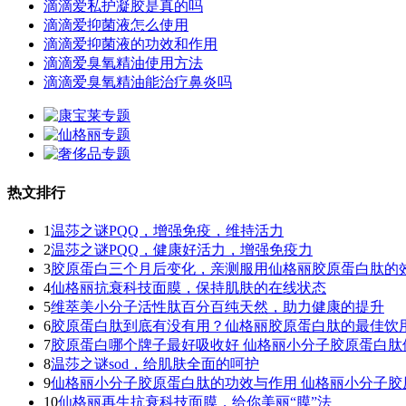
滴滴爱私护凝胶是真的吗
滴滴爱抑菌液怎么使用
滴滴爱抑菌液的功效和作用
滴滴爱臭氧精油使用方法
滴滴爱臭氧精油能治疗鼻炎吗
热文排行
1
温莎之谜PQQ，增强免疫，维持活力
2
温莎之谜PQQ，健康好活力，增强免疫力
3
胶原蛋白三个月后变化，亲测服用仙格丽胶原蛋白肽的
4
仙格丽抗衰科技面膜，保持肌肤的在线状态
5
维萃美小分子活性肽百分百纯天然，助力健康的提升
6
胶原蛋白肽到底有没有用？仙格丽胶原蛋白肽的最佳饮
7
胶原蛋白哪个牌子最好吸收好 仙格丽小分子胶原蛋白肽
8
温莎之谜sod，给肌肤全面的呵护
9
仙格丽小分子胶原蛋白肽的功效与作用 仙格丽小分子胶
10
仙格丽再生抗衰科技面膜，给你美丽“膜”法