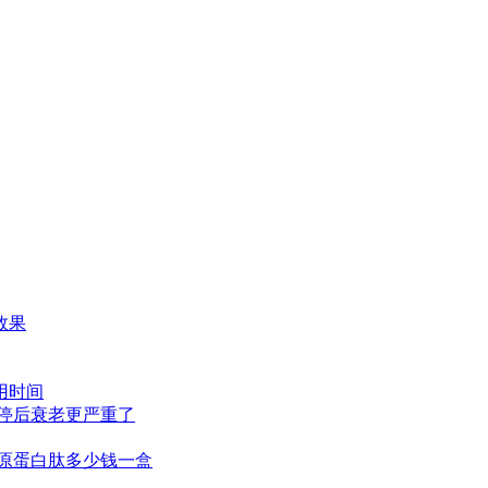
效果
用时间
停后衰老更严重了
原蛋白肽多少钱一盒