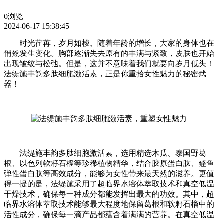
0浏览
2024-06-17 15:38:45
时光荏苒，岁月如梭。随着年龄的增长，大家的身体也在
悄然发生变化。胸部逐渐失去原有的丰满与紧致，皮肤也开始
出现皱纹与松弛。但是，这并不意味着我们就要向岁月低头！
法缇施丰韵多肽细胞激活素，正是你重拾女性魅力的秘密武
器！
法缇施丰韵多肽细胞激活素，选用精选木瓜、泰国野葛
根、以色列软籽石榴等珍稀植物精华，结合胶原蛋白肽、鲣鱼
弹性蛋白肽等高效成分，能够为女性带来最天然的滋养。更值
得一提的是，法缇施采用了超临界水溶体萃取技术和真空低温
干燥技术，确保每一种成分都能发挥出最大的功效。其中，超
临界水溶体萃取技术能够最大程度地保留葛根和软籽石榴中的
活性成分，确保每一滴产品都蕴含着满满的营养。在真空低温