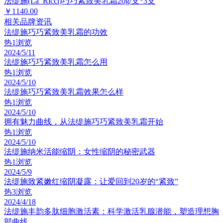
法缇施(La_Ricci)巧巧紧致美乳霜20g/支*3支
￥1140.00
相关品牌资讯
法缇施巧巧紧致美乳霜的功效
热
1浏览
2024/5/11
法缇施巧巧紧致美乳霜怎么用
热
1浏览
2024/5/10
法缇施巧巧紧致美乳霜效果怎么样
热
1浏览
2024/5/10
拥有魅力曲线，从法缇施巧巧紧致美乳霜开始
热
1浏览
2024/5/10
法缇施纳米活能缩阴：女性缩阴的秘密武器
热
1浏览
2024/5/9
法缇施致紧嫩红缩阴凝露：让爱回到20岁的“紧致”
热
3浏览
2024/4/18
法缇施丰韵多肽细胞激活素：科学激活乳腺潜能，塑造理想胸
部曲线