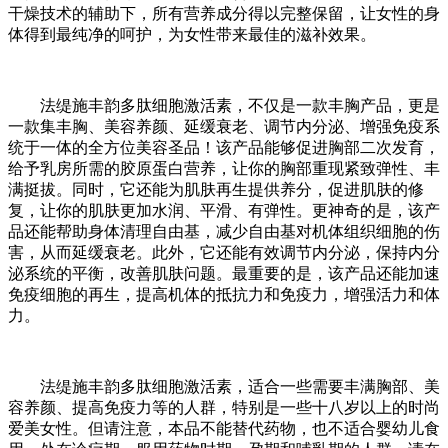
干燥技术的辅助下，所有营养成分得以完整保留，让女性的身
体得到最纯净的呵护，为女性带来最佳的滋补效果。
法缇施丰韵多肽细胞激活素，不仅是一款丰胸产品，更是
一款集丰胸、美容养颜、延缓衰老、调节内分泌、增强免疫系
统于一体的全方位美容圣品！该产品能够促进胸部二次发育，
给予乳房所需的胶原蛋白营养，让你的胸部重现紧致弹性、丰
满挺拔。同时，它还能为肌肤再生提供养分，促进肌肤的修
复，让你的肌肤更加水润、平滑、有弹性。更神奇的是，该产
品还能帮助身体清理自由基，减少自由基对机体组织细胞的伤
害，从而延缓衰老。此外，它还能有效调节内分泌，保持内分
泌系统的平衡，改善肌肤问题。最重要的是，该产品还能加速
免疫细胞的再生，提高机体的抵抗力和免疫力，增强活力和体
力。
法缇施丰韵多肽细胞激活素，适合一些需要丰满胸部、美
容养颜、提高免疫力等的人群，特别是一些十八岁以上的时尚
爱美女性。但请注意，本品不能替代药物，也不适合婴幼儿食