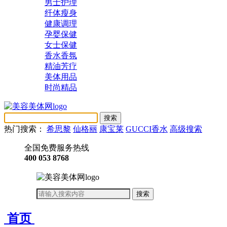
男士护理
纤体瘦身
健康调理
孕婴保健
女士保健
香水香氛
精油芳疗
美体用品
时尚精品
热门搜索：
希思黎
仙格丽
康宝莱
GUCCI香水
高级搜索
全国免费服务热线
400 053 8768
首页