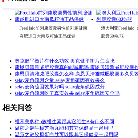
FreeHalo前列康胶囊男性前列腺健康
澳大利亚FreeHalo（
炎肥进口大南瓜籽油正品保健
胶囊60粒/瓶
奥克健平衡片有什么功效 奥克健平衡片怎么吃
康恩贝清雅减肥胶囊真的能减肥吗 康恩贝清雅减肥胶囊
康恩贝清雅减肥胶囊怎么样 康恩贝清雅减肥胶囊多久见
selay麦角硫因含量 selay麦角硫因有效果么
selay麦角硫因效果好吗 selay麦角硫因成分
selay麦角硫因吃了真实效果 selay麦角硫因安全吗
相关问答
维萃美多种b族维生素跟其它维生B有什么不同
温莎之谜牛樟芝滴丸能和其它保健品一起用吗
温莎之谜胶原蛋白肽可以跟其它保健品一起用吗