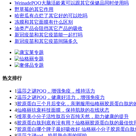
WeinadePQQ大脑活龄素可以跟其它保健品同时使用吗
野草莓的其它作用
哈密瓜有点烂了其它好的可以吃吗
冻膜和其它面膜有什么区别
油类产品会阻挡其它产品的吸收
新冠疫苗和其它疫苗能一起打吗
新冠疫苗和其它疫苗间隔多久
热文排行
1
温莎之谜PQQ，增强免疫，维持活力
2
温莎之谜PQQ，健康好活力，增强免疫力
3
胶原蛋白三个月后变化，亲测服用仙格丽胶原蛋白肽的
4
仙格丽抗衰科技面膜，保持肌肤的在线状态
5
维萃美小分子活性肽百分百纯天然，助力健康的提升
6
胶原蛋白肽到底有没有用？仙格丽胶原蛋白肽的最佳饮
7
胶原蛋白哪个牌子最好吸收好 仙格丽小分子胶原蛋白肽
8
温莎之谜sod，给肌肤全面的呵护