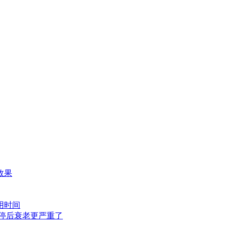
效果
用时间
停后衰老更严重了