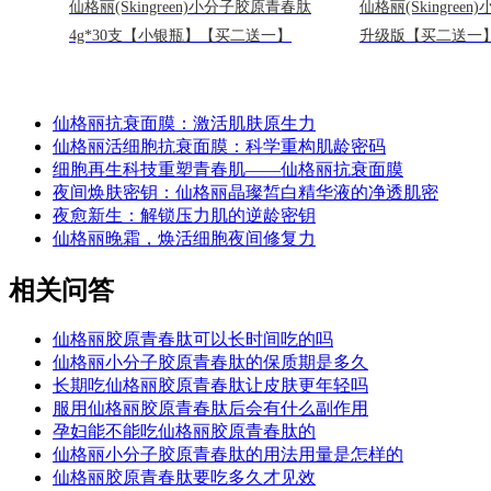
仙格丽(Skingreen)小分子胶原青春肽
仙格丽(Skingree
4g*30支【小银瓶】【买二送一】
升级版【买二送一
仙格丽抗衰面膜：激活肌肤原生力
仙格丽活细胞抗衰面膜：科学重构肌龄密码
细胞再生科技重塑青春肌——仙格丽抗衰面膜
夜间焕肤密钥：仙格丽晶璨皙白精华液的净透肌密
夜愈新生：解锁压力肌的逆龄密钥
仙格丽晚霜，焕活细胞夜间修复力
相关问答
仙格丽胶原青春肽可以长时间吃的吗
仙格丽小分子胶原青春肽的保质期是多久
长期吃仙格丽胶原青春肽让皮肤更年轻吗
服用仙格丽胶原青春肽后会有什么副作用
孕妇能不能吃仙格丽胶原青春肽的
仙格丽小分子胶原青春肽的用法用量是怎样的
仙格丽胶原青春肽要吃多久才见效