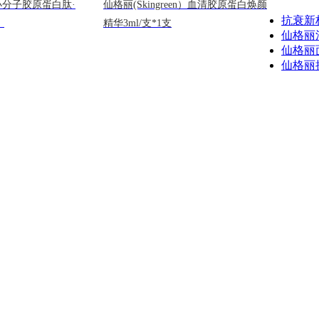
n)小分子胶原蛋白肽·
仙格丽(Skingreen）血清胶原蛋白焕颜
抗衰新
】
精华3ml/支*1支
仙格丽
仙格丽
仙格丽