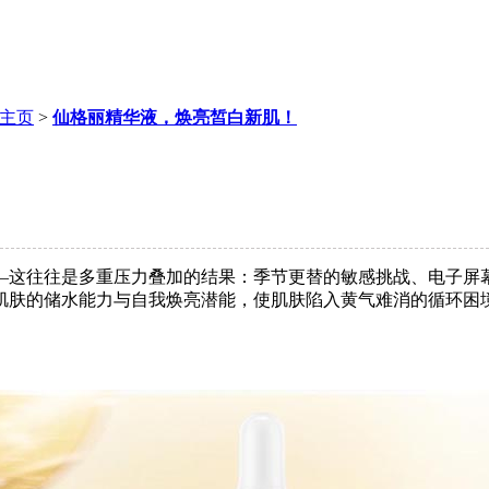
主页
>
仙格丽精华液，焕亮皙白新肌！
！
—这往往是多重压力叠加的结果：季节更替的敏感挑战、电子屏
肌肤的储水能力与自我焕亮潜能，使肌肤陷入黄气难消的循环困