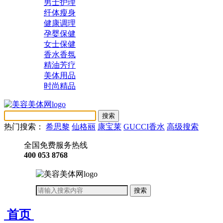
男士护理
纤体瘦身
健康调理
孕婴保健
女士保健
香水香氛
精油芳疗
美体用品
时尚精品
热门搜索：
希思黎
仙格丽
康宝莱
GUCCI香水
高级搜索
全国免费服务热线
400 053 8768
首页