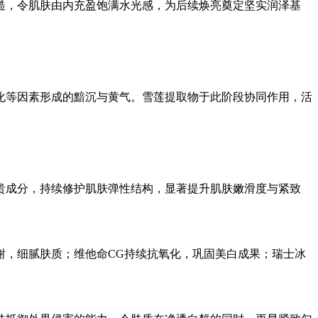
糙，令肌肤由内充盈饱满水光感，为后续焕亮奠定坚实润泽基
化等因素形成的黯沉与黄气。雪莲提取物于此阶段协同作用，活
贵成分，持续修护肌肤弹性结构，显著提升肌肤嫩滑度与紧致
谢，细腻肤质；维他命CG持续抗氧化，巩固美白成果；瑞士冰