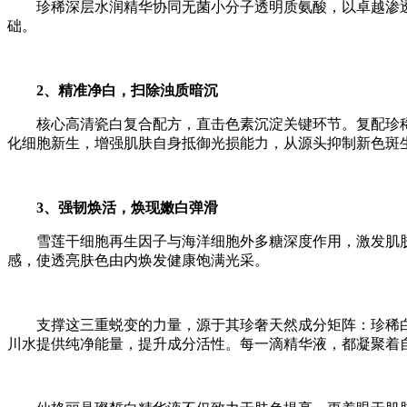
珍稀深层水润精华协同无菌小分子透明质氨酸，以卓越渗
础。
2、精准净白，扫除浊质暗沉
核心高清瓷白复合配方，直击色素沉淀关键环节。复配珍
化细胞新生，增强肌肤自身抵御光损能力，从源头抑制新色斑
3、强韧焕活，焕现嫩白弹滑
雪莲干细胞再生因子与海洋细胞外多糖深度作用，激发肌
感，使透亮肤色由内焕发健康饱满光采。
支撑这三重蜕变的力量，源于其珍奢天然成分矩阵：珍稀
川水提供纯净能量，提升成分活性。每一滴精华液，都凝聚着