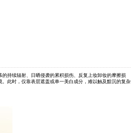
幕的持续辐射、日晒侵袭的累积损伤、反复上妆卸妆的摩擦损
境。此时，仅靠表层遮盖或单一美白成分，难以触及黯沉的复杂