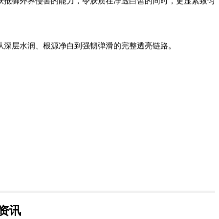
肤抵御外界侵害的能力，令肤质在净透白皙的同时，更显紧致匀
从深层水润、根源净白到强韧弹滑的完整透亮链路。
资讯