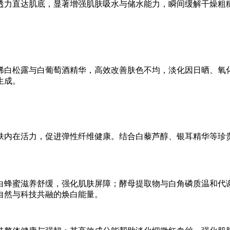
透力直达肌底，显著增强肌肤吸水与储水能力，瞬间缓解干燥粗
稀白松露与白葡萄酒精华，高效改善肤色不均，淡化因日晒、氧
生成。
肤内在活力，促进弹性纤维健康。结合白藜芦醇、银耳精华等珍
白蜂蜜滋养舒缓，强化肌肤屏障；酵母提取物与白角磷质温和代
自然与科技共融的焕白能量。