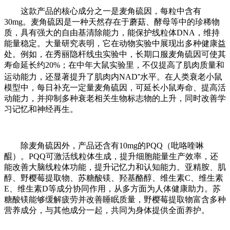
这款产品的核心成分之一是麦角硫因，每粒中含有
30mg。麦角硫因是一种天然存在于蘑菇、酵母等中的珍稀物
质，具有强大的自由基清除能力，能保护线粒体DNA，维持
能量稳定。大量研究表明，它在动物实验中展现出多种健康益
处。例如，在秀丽隐杆线虫实验中，长期口服麦角硫因可使其
寿命延长约20%；在中年大鼠实验里，不仅提高了肌肉质量和
运动能力，还显著提升了肌肉内NAD⁺水平。在人类衰老小鼠
模型中，每日补充一定量麦角硫因，可延长小鼠寿命、提高活
动能力，并抑制多种衰老相关生物标志物的上升，同时改善学
习记忆和神经再生。
除麦角硫因外，产品还含有10mg的PQQ（吡咯喹啉
醌）。PQQ可激活线粒体生成，提升细胞能量生产效率，还
能改善大脑线粒体功能，提升记忆力和认知能力。亚精胺、肌
醇、野樱莓提取物、苏糖酸镁、羟基酪醇、维生素C、维生素
E、维生素D等成分协同作用，从多方面为人体健康助力。苏
糖酸镁能够缓解疲劳并改善睡眠质量，野樱莓提取物富含多种
营养成分，与其他成分一起，共同为身体提供全面养护。