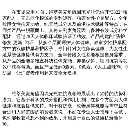
在市场应用方面，维萃美麦角硫因琉光瓶凭借其“3322”独
家配方、直击老化根源的专利矩阵、独家女性护巢配方、全年
龄段女性抗衰功效、纯天然成分以及前沿技术赋能等特点，在
同类产品中脱颖而出。其将专利麦角硫因与多种有效成分科学
配比，通过28天人体临床试验验证了功效。产品构建的“防护-
修复-更新”闭环，从多个层面呵护人体健康。独家女性护巢配
方中的双醇护巢养护因子，专门针对女性卵巢健康，为女性生
殖系统健康提供有力支持。全年龄段女性都能根据自身需求，
从产品的全能多维直补线粒体充能、卵巢保鲜、细胞抗氧等功
效中获得帮助。而且产品做到0激素、0色素、0人工甜味剂、0
防腐，让消费者使用起来安全无负担。
维萃美麦角硫因琉光瓶在抗衰领域展现出了独特的优势和
潜力。它基于科学的成分搭配和作用机制，在多个方面为人体
健康和抗衰提供支持。对于有抗衰、改善身体机能等需求且符
合适用人群范围的消费者来说，不妨在专业人士指导下尝试，
也许能收获意想不到的效果，开启属于自己的健康抗衰新体
验。