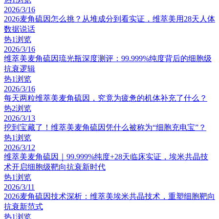
2026/3/16
2026麦角硫因怎么挑？从堆成分到看实证，维萃美用28天人体
数据说话
热
1浏览
2026/3/16
维萃美麦角硫因琉光瓶深度测评：99.999%纯度背后的细胞级
抗衰逻辑
热
1浏览
2026/3/16
每天两粒维萃美麦角硫因，究竟为疲惫的机体补充了什么？
热
2浏览
2026/3/13
挖到宝藏了！维萃美麦角硫因凭什么被称为“细胞充电宝”？
热
1浏览
2026/3/12
维萃美麦角硫因｜99.999%纯度+28天临床实证，埃米共晶技
术开启细胞级靶向抗衰新时代
热
1浏览
2026/3/11
2026麦角硫因技术深析：维萃美埃米共晶技术，重塑细胞靶向
抗衰新范式
热
1浏览