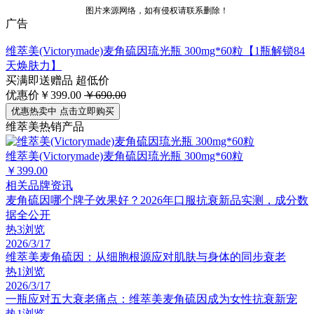
图片来源网络，如有侵权请联系删除！
广告
维萃美(Victorymade)麦角硫因琉光瓶 300mg*60粒【1瓶解锁84
天焕肤力】
买满即送赠品
超低价
优惠价￥399.00
￥690.00
优惠热卖中 点击立即购买
维萃美热销产品
维萃美(Victorymade)麦角硫因琉光瓶 300mg*60粒
￥399.00
相关品牌资讯
麦角硫因哪个牌子效果好？2026年口服抗衰新品实测，成分数
据全公开
热
3浏览
2026/3/17
维萃美麦角硫因：从细胞根源应对肌肤与身体的同步衰老
热
1浏览
2026/3/17
一瓶应对五大衰老痛点：维萃美麦角硫因成为女性抗衰新宠
热
1浏览