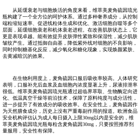
从延缓衰老与细胞焕活的角度来看，维萃美麦角硫因琉光
瓶构建了一个全方位的呵护体系。通过多种奢养成分，从控制
端粒缩短速率、促进线粒体生成和优化、激活细胞自噬等多个
层面，延缓细胞衰老和机体衰老进程。在改善肌肤状态上，它
更是表现卓越。能有效提升皮肤弹性紧致和保湿性，减少肌肤
皱纹产生。通过抵御自由基，降低紫外线对细胞的不良影响，
同时抑制糖基化反应，减少氧化和糖化现象，实现焕颜紧肤、
去黄减暗沉的效果。
在生物利用度上，麦角硫因口服后吸收率较高。人体研究
表明，口服补充后血浆及血细胞内浓度显著上升，尿液排泄率
很低。维萃美麦角硫因琉光瓶通过超临界萃取、生物酶定向进
化、低温真空干燥等前沿技术，保障了原料纯度与成分活性，
进一步提升了有效成分的吸收效率。在安全性上，麦角硫因作
为天然膳食成分，历史上没有严重毒副作用的报道。欧洲食品
安全机构评估认为成人每日摄入上限30mg以内是安全的，维
萃美麦角硫因琉光瓶每粒含麦角硫因30mg，只要按照推荐剂
量服用，安全性有保障。