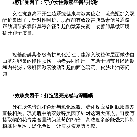
2醇护巢因子：守护女性激素平衡与代谢
女性抗衰离不开生殖系统健康与激素稳定。琉光瓶加入双
醇护巢因子，针对性呵护。肌醇能有效改善胰岛素信号通路，
帮助调节多囊卵巢综合征引起的激素失衡，改善卵巢微环境，
提升卵子质量。
羟基酪醇具备极高抗氧化活性，能深入线粒体层面减少自
由基对卵巢的慢性损伤。两者共同作用，有助于调节月经周期
和内分泌，缓解因激素波动引起的面色暗沉、皮肤出油等问
题。
2效臻美因子：打造透亮光感与深睡眠
外在肤色暗沉和色斑与氧化应激、糖化反应及睡眠质量差
直接相关。琉光瓶中的双效臻美因子针对这两大痛点。野樱莓
提取物的花青素含量约为蓝莓的22倍，高浓度多酚能强力抑制
糖基化反应，淡化色斑，让皮肤恢复透亮感。