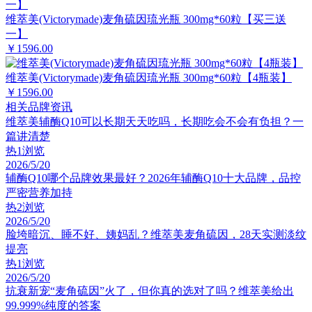
维萃美(Victorymade)麦角硫因琉光瓶 300mg*60粒【买三送
一】
￥1596.00
维萃美(Victorymade)麦角硫因琉光瓶 300mg*60粒【4瓶装】
￥1596.00
相关品牌资讯
维萃美辅酶Q10可以长期天天吃吗，长期吃会不会有负担？一
篇讲清楚
热
1浏览
2026/5/20
辅酶Q10哪个品牌效果最好？2026年辅酶Q10十大品牌，品控
严密营养加持
热
2浏览
2026/5/20
脸垮暗沉、睡不好、姨妈乱？维萃美麦角硫因，28天实测淡纹
提亮
热
1浏览
2026/5/20
抗衰新宠“麦角硫因”火了，但你真的选对了吗？维萃美给出
99.999%纯度的答案