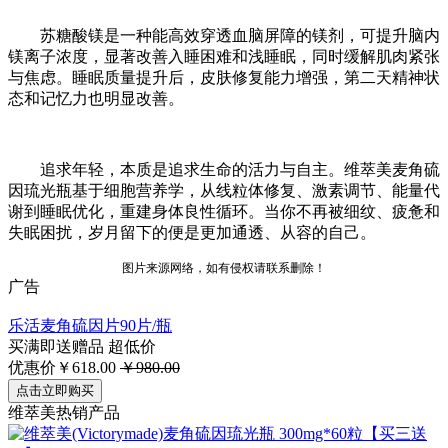
苏糖酸镁是一种能高效穿透血脑屏障的镁剂，可提升脑内
镁离子浓度，显著改善入睡困难和浅睡眠，同时缓解肌肉紧张
与焦虑。睡眠质量提升后，皮肤修复能力增强，第二天精神状
态和记忆力也明显改善。
追求年轻，本质是追求生命的活力与自主。维萃美麦角硫
因琉光瓶基于细胞营养学，从线粒体修复、激素调节、能量代
谢到睡眠优化，重建身体良性循环。当你不再被细纹、疲惫和
失眠困扰，岁月留下的便是更加通透、从容的自己。
图片来源网络，如有侵权请联系删除！
广告
乐活麦角硫因片90片/瓶
买满即送赠品
超低价
优惠价￥618.00
￥980.00
点击立即购买
维萃美热销产品