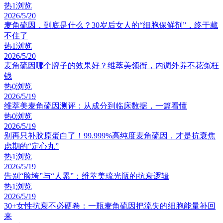
热
1浏览
2026/5/20
麦角硫因，到底是什么？30岁后女人的“细胞保鲜剂”，终于藏
不住了
热
1浏览
2026/5/20
麦角硫因哪个牌子的效果好？维萃美领衔，内调外养不花冤枉
钱
热
0浏览
2026/5/19
维萃美麦角硫因测评：从成分到临床数据，一篇看懂
热
0浏览
2026/5/19
别再只补胶原蛋白了！99.999%高纯度麦角硫因，才是抗衰焦
虑期的“定心丸”
热
1浏览
2026/5/19
告别“脸垮”与“人累”：维萃美琉光瓶的抗衰逻辑
热
1浏览
2026/5/19
30+女性抗衰不必硬卷：一瓶麦角硫因把流失的细胞能量补回
来