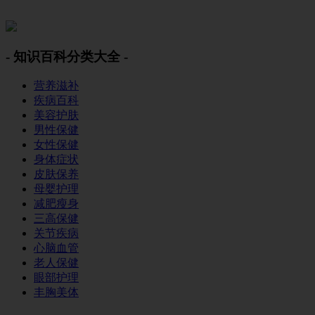
美容美体网
- 知识百科分类大全 -
营养滋补
疾病百科
美容护肤
男性保健
女性保健
身体症状
皮肤保养
母婴护理
减肥瘦身
三高保健
关节疾病
心脑血管
老人保健
眼部护理
丰胸美体