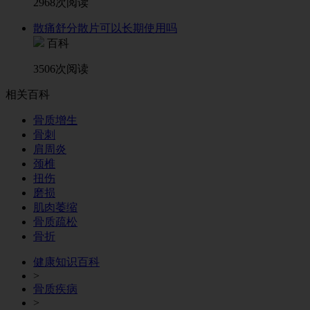
2968次阅读
散痛舒分散片可以长期使用吗
百科
3506次阅读
相关百科
骨质增生
骨刺
肩周炎
颈椎
扭伤
磨损
肌肉萎缩
骨质疏松
骨折
健康知识百科
>
骨质疾病
>