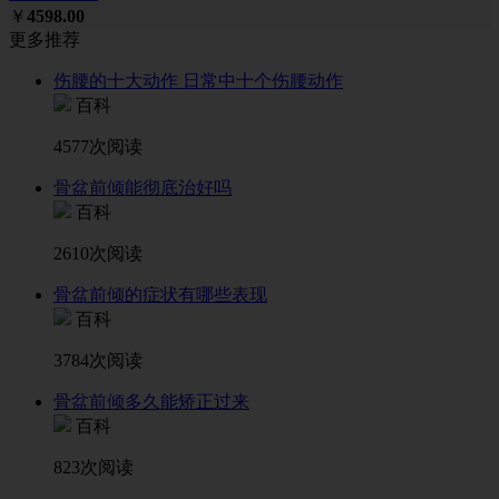
￥
4598.00
更多推荐
伤腰的十大动作 日常中十个伤腰动作
百科
4577次阅读
骨盆前倾能彻底治好吗
百科
2610次阅读
骨盆前倾的症状有哪些表现
百科
3784次阅读
骨盆前倾多久能矫正过来
百科
823次阅读