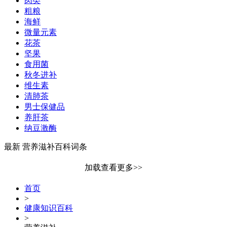
肉类
粗粮
海鲜
微量元素
花茶
坚果
食用菌
秋冬进补
维生素
清肺茶
男士保健品
养肝茶
纳豆激酶
最新 营养滋补百科词条
加载查看更多>>
首页
>
健康知识百科
>