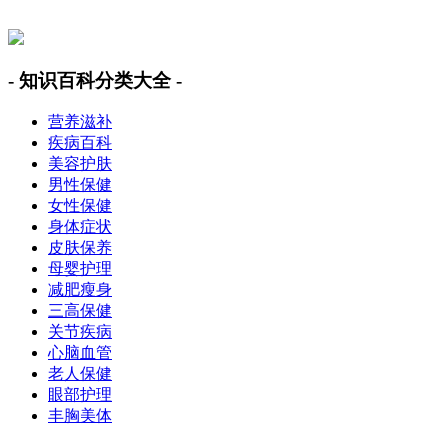
美容美体网
- 知识百科分类大全 -
营养滋补
疾病百科
美容护肤
男性保健
女性保健
身体症状
皮肤保养
母婴护理
减肥瘦身
三高保健
关节疾病
心脑血管
老人保健
眼部护理
丰胸美体