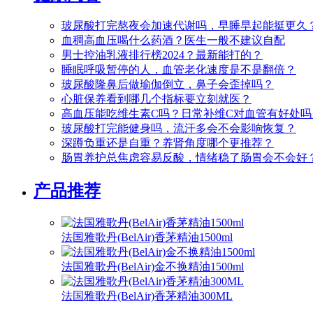
玻尿酸打完熬夜会加速代谢吗，早睡早起能挺更久
血稠高血压喝什么药酒？医生一般不建议自配
男士控油乳液排行榜2024？最新能打的？
睡眠呼吸暂停的人，血管老化速度是不是翻倍？
玻尿酸隆鼻后做瑜伽倒立，鼻子会歪掉吗？
心脏保养看到哪几个指标要立刻就医？
高血压能吃维生素C吗？日常补维C对血管有好处吗
玻尿酸打完能健身吗，流汗多会不会影响恢复？
深蹲负重还是自重？养肾角度哪个更推荐？
肠胃养护总焦虑容易反酸，情绪稳了肠胃会不会好
产品推荐
法国雅歌丹(BelAir)香茅精油1500ml
法国雅歌丹(BelAir)金不换精油1500ml
法国雅歌丹(BelAir)香茅精油300ML