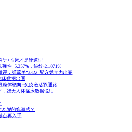
科研+临床才是硬道理
5.357%，皱纹-21.071%
，维萃美“3322”配方凭实力出圈
天临床数据出圈
，线粒体靶向+免疫激活双通路
横评，28天人体临床数据说话
？
25岁的饱满感？
关键点再入手