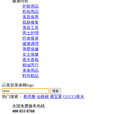
健康问答
护肤用品
彩妆用品
美容保养
肌肤修复
美容工具
男士护理
纤体瘦身
健康调理
孕婴保健
女士保健
香水香氛
精油芳疗
美体用品
时尚精品
热门搜索：
希思黎
仙格丽
康宝莱
GUCCI香水
全国免费服务热线
400 053 8768