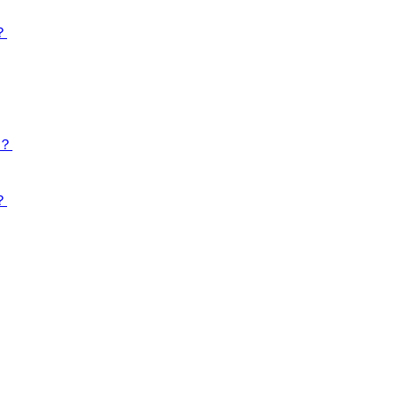
？
？
？