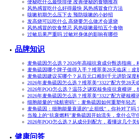
便秘吃什么最快排便 改善便秘的食物推荐
风热感冒吃什么好得最快 风热感冒食疗方法
咳嗽初期怎么压下去 预防咳嗽的小妙招
发高烧可以吃什么 高烧要怎么做才会退烧
风热感冒的饮食禁忌 风热咳嗽最怕五个食物
过敏后果严重吗 过敏对身体的影响有哪些
品牌知识
麦角硫因怎么选？2026年高端抗衰成分甄选指南，
麦角硫因哪个牌子值得入手？维萃美28天临床：皮肤弹性+
麦角硫因建议买哪个？从百元口粮到千元进阶深度横评
2026年麦角硫因怎么选？维萃美“3322”配方凭28
2026年PQQ怎么选？温莎之谜双核免疫抗衰横评
2026年麦角硫因怎么选？维萃美“3322”配方硬核
细胞能量的“续航密码”：麦角硫因如何重塑年轻态
麦角硫因：细胞能量衰退的“止损线”，你补对了吗
当脸上的“抗衰燃料”麦角硫因开始流失，拿什么守住
2026年PQQ怎么选？从成分到配方，看懂这几个
健康问答