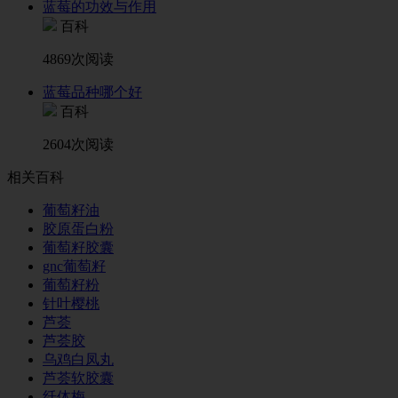
蓝莓的功效与作用
百科
4869次阅读
蓝莓品种哪个好
百科
2604次阅读
相关百科
葡萄籽油
胶原蛋白粉
葡萄籽胶囊
gnc葡萄籽
葡萄籽粉
针叶樱桃
芦荟
芦荟胶
乌鸡白凤丸
芦荟软胶囊
纤体梅