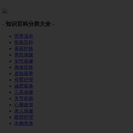
美容美体网
- 知识百科分类大全 -
营养滋补
疾病百科
美容护肤
男性保健
女性保健
身体症状
皮肤保养
母婴护理
减肥瘦身
三高保健
关节疾病
心脑血管
老人保健
眼部护理
丰胸美体