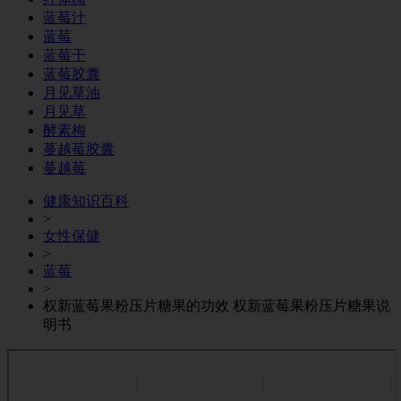
蓝莓汁
蓝莓
蓝莓干
蓝莓胶囊
月见草油
月见草
酵素梅
蔓越莓胶囊
蔓越莓
健康知识百科
>
女性保健
>
蓝莓
>
权新蓝莓果粉压片糖果的功效 权新蓝莓果粉压片糖果说
明书