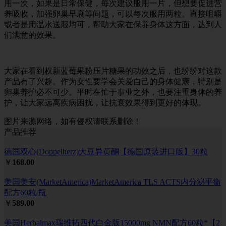
用一次，如果是日常保健，每次建议服用一片，但想要促进营
养吸收，加强卵巢早衰等问题，可以每次服用两粒。直接咀嚼
或者是用温水送服均可，帮助大家在保养身体这方面，达到人
们满意的效果。
大家在看到权新蓝莓果粉压片糖果的功效之后，也纷纷对这款
产品有了兴趣。作为女性要学会关爱自己的身体健康，特别是
卵巢养护必不可少。平时在忙于事业之外，也要注重身体的养
护，让大家远离疾病困扰，让抗衰效果得到更好的体现。
图片来源网络，如有侵权请联系删除！
产品推荐
德国双心(Doppelherz)大豆异黄酮【德国原装进口版】30粒
￥
168.00
美国美安(MarketAmerica)MarketAmerica TLS ACTS内分泌平衡
配方60粒/瓶
￥
589.00
美国Herbalmax瑞维拓四代白金版15000mg NMN配方60粒*【2