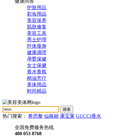
健康问答
护肤用品
彩妆用品
美容保养
肌肤修复
美容工具
男士护理
纤体瘦身
健康调理
孕婴保健
女士保健
香水香氛
精油芳疗
美体用品
时尚精品
热门搜索：
希思黎
仙格丽
康宝莱
GUCCI香水
全国免费服务热线
400 053 8768