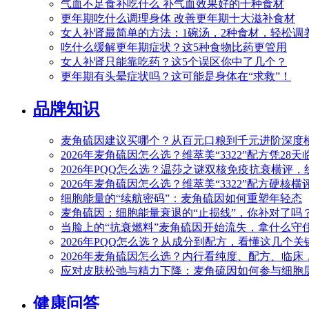
气血不足食补吃什么 补气血效果好的十种食材
更年期吃什么调理身体 改善更年期十大滋补食材
女人补肾最简单的方法：1碗汤，2种食材，轻松调
吃什么缓解更年期症状？这5种食物比药更管用
女人补肾只能靠吃药？这5个误区你中了几个？
更年期有头晕症状吗？这可能是身体在“求救”！
品牌知识
麦角硫因建议买哪个？从百元口粮到千元进阶深度横评
2026年麦角硫因怎么选？维萃美“3322”配方凭28
2026年PQQ怎么选？温莎之谜双核免疫抗衰横评
2026年麦角硫因怎么选？维萃美“3322”配方硬核
细胞能量的“续航密码”：麦角硫因如何重塑年轻态
麦角硫因：细胞能量衰退的“止损线”，你补对了吗
当脸上的“抗衰燃料”麦角硫因开始流失，拿什么守住
2026年PQQ怎么选？从成分到配方，看懂这几个
2026年麦角硫因怎么选？内行看纯度、配方、临
应对皮肤松弛与精力下降：麦角硫因如何参与细胞
健康问答