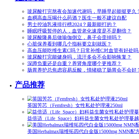
玻尿酸打完熬夜会加速代谢吗，早睡早起能挺更久
血稠高血压喝什么药酒？医生一般不建议自配
男士控油乳液排行榜2024？最新能打的？
睡眠呼吸暂停的人，血管老化速度是不是翻倍？
玻尿酸隆鼻后做瑜伽倒立，鼻子会歪掉吗？
心脏保养看到哪几个指标要立刻就医？
高血压能吃维生素C吗？日常补维C对血管有好处吗
玻尿酸打完能健身吗，流汗多会不会影响恢复？
深蹲负重还是自重？养肾角度哪个更推荐？
肠胃养护总焦虑容易反酸，情绪稳了肠胃会不会好
产品推荐
英国芳芯（Femfresh）女性私处护理液250ml
益倍适（Life_Space）妇科益生菌女性私处护理蔓
美国Herbalmax瑞维拓四代白金版15000mg NMN