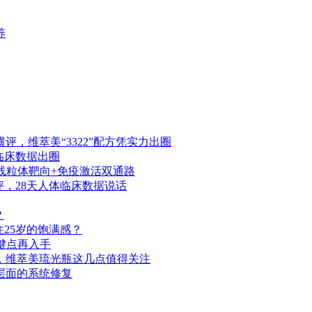
养
，维萃美“3322”配方凭实力出圈
天临床数据出圈
，线粒体靶向+免疫激活双通路
横评，28天人体临床数据说话
？
25岁的饱满感？
关键点再入手
床，维萃美琉光瓶这几点值得关注
层面的系统修复