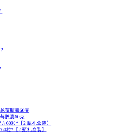
？
？
？
越莓胶囊60克
配方60粒*【2 瓶礼盒装】