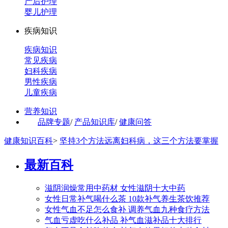
产后护理
婴儿护理
疾病知识
疾病知识
常见疾病
妇科疾病
男性疾病
儿童疾病
营养知识
品牌专题
/
产品知识库
/
健康问答
健康知识百科
>
坚持3个方法远离妇科病，这三个方法要掌握
最新百科
滋阴润燥常用中药材 女性滋阴十大中药
女性日常补气喝什么茶 10款补气养生茶饮推荐
女性气血不足怎么食补 调养气血九种食疗方法
气血亏虚吃什么补品 补气血滋补品十大排行