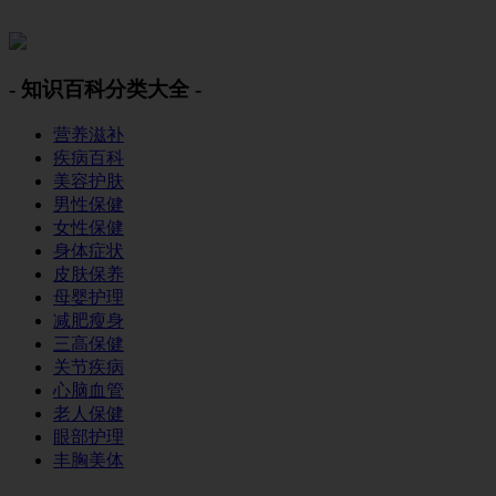
美容美体网
- 知识百科分类大全 -
营养滋补
疾病百科
美容护肤
男性保健
女性保健
身体症状
皮肤保养
母婴护理
减肥瘦身
三高保健
关节疾病
心脑血管
老人保健
眼部护理
丰胸美体