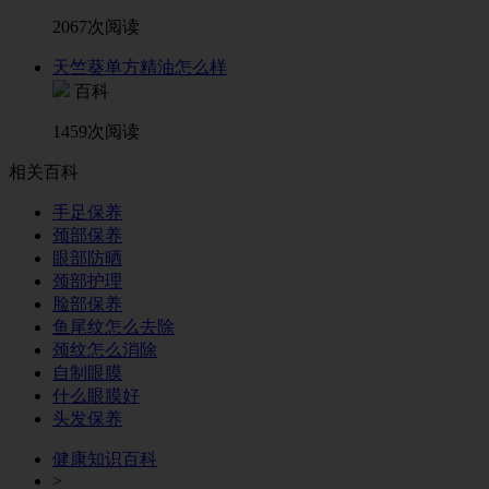
2067次阅读
天竺葵单方精油怎么样
百科
1459次阅读
相关百科
手足保养
颈部保养
眼部防晒
颈部护理
脸部保养
鱼尾纹怎么去除
颈纹怎么消除
自制眼膜
什么眼膜好
头发保养
健康知识百科
>