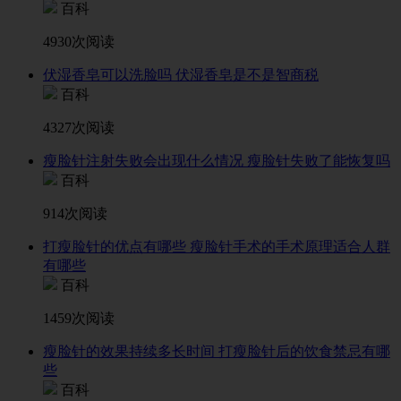
百科
4930次阅读
伏湿香皂可以洗脸吗 伏湿香皂是不是智商税
百科
4327次阅读
瘦脸针注射失败会出现什么情况 瘦脸针失败了能恢复吗
百科
914次阅读
打瘦脸针的优点有哪些 瘦脸针手术的手术原理适合人群
有哪些
百科
1459次阅读
瘦脸针的效果持续多长时间 打瘦脸针后的饮食禁忌有哪
些
百科