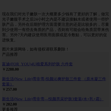
现在我们对光子嫩肤一次大概要多少钱有了更好的了解，做完
光子嫩腹手术之后24小时之内是不建议接触水或者使用一些护
肤产品，另外在后期护理方面需要注意的还是比较多的，尽量
到少使用一有些去角质的产品，否则有可能会给角质层带来伤
害。另外7天内建议使用医用面膜或是冷敷贴，可以更好的促
进恢复。
图片来源网络，如有侵权请联系删除！
产品推荐
富迪(FOR_YOU)4U植爱系列护肤 六件套
￥
2288.00
新生活(New_Life)雪非雪-悦颜沁爽护肤三件套 （原水凝三件
套装）
￥
257.00
新生活(New_Life)雪非雪—悦颜亮采护肤3套装(水+乳+霜）
￥
282.00
更多推荐