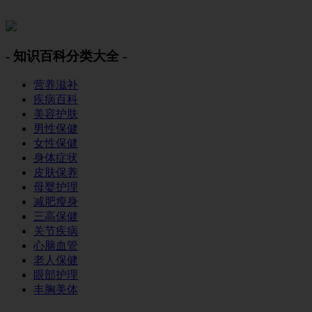
美容美体网
- 知识百科分类大全 -
营养滋补
疾病百科
美容护肤
男性保健
女性保健
身体症状
皮肤保养
母婴护理
减肥瘦身
三高保健
关节疾病
心脑血管
老人保健
眼部护理
丰胸美体