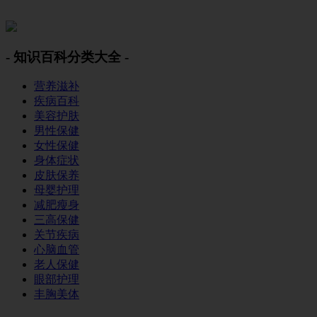
美容美体网
- 知识百科分类大全 -
营养滋补
疾病百科
美容护肤
男性保健
女性保健
身体症状
皮肤保养
母婴护理
减肥瘦身
三高保健
关节疾病
心脑血管
老人保健
眼部护理
丰胸美体