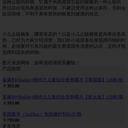
这种止咳的药物，它属于风热感冒引起的咳嗽的一种止咳药，
所以在出现风寒感冒的时候，不建议使用这种止咳药，否则会
延误病情，不利于身体更快的恢复到健康的状态。
小儿止咳糖浆，哪里有卖的？以及小儿止咳糖浆是风寒还是风
热，已经为大家介绍清楚，我们给小孩或者自身选择药物的时
候，必须要对引发问题的最主要原因有清楚的认识，这样才能
选择到适合的药物。
图片来源网络，如有侵权请联系删除！
产品推荐
嘉康利(Shaklee)维特力儿童综合营养嚼片【美国版】120粒/瓶
￥
393.00
嘉康利(Shaklee)维特力儿童综合营养嚼片【犹太版】120粒/瓶
￥
393.00
美国森孚（Snifflex）免疫修护剂60片/瓶
￥
799.00
更多推荐