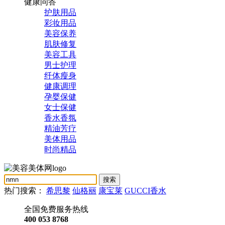
健康问答
护肤用品
彩妆用品
美容保养
肌肤修复
美容工具
男士护理
纤体瘦身
健康调理
孕婴保健
女士保健
香水香氛
精油芳疗
美体用品
时尚精品
热门搜索：
希思黎
仙格丽
康宝莱
GUCCI香水
全国免费服务热线
400 053 8768