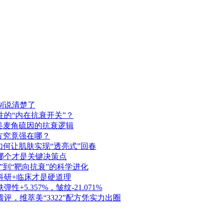
制说清楚了
的“内在抗衰开关”？
美麦角硫因的抗衰逻辑
配方究竟强在哪？
如何让肌肤实现“透亮式”回春
，哪个才是关键决策点
”到“靶向抗衰”的科学进化
科研+临床才是硬道理
5.357%，皱纹-21.071%
，维萃美“3322”配方凭实力出圈