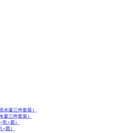
（原水凝三件套装）
+乳+霜）