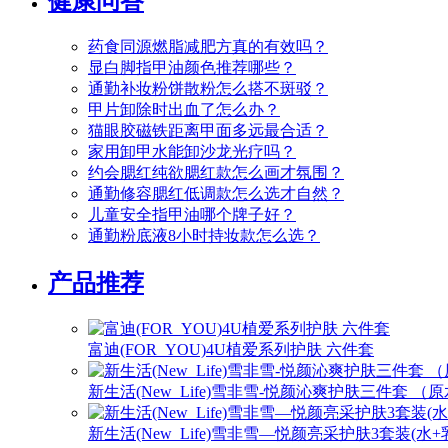
健康问答
药食同源燃脂减肥方真的有效吗？
显白脚指甲油颜色推荐哪些？
通勤补妆粉饼散粉怎么搭不斑驳？
甲片卸除时出血了怎么办？
猫眼胶磁铁距离甲面多远最合适？
家用卸甲水能卸沙龙光疗吗？
约会腮红纯欲腮红款怎么画才氛围？
通勤修容腮红低调款怎么选才自然？
儿童安全指甲油哪个牌子好？
通勤粉底液8小时持妆款怎么选？
产品推荐
富迪(FOR_YOU)4U植爱系列护肤 六件套
新生活(New_Life)雪非雪-悦颜沁爽护肤三件套 
新生活(New_Life)雪非雪—悦颜亮采护肤3套装(水