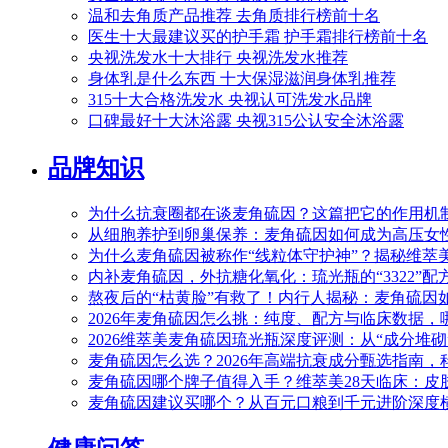
温和去角质产品推荐 去角质排行榜前十名
医生十大最建议买的护手霜 护手霜排行榜前十名
央视洗发水十大排行 央视洗发水推荐
身体乳是什么东西 十大保湿滋润身体乳推荐
315十大合格洗发水 央视认可洗发水品牌
口碑最好十大沐浴露 央视315公认安全沐浴露
品牌知识
为什么抗衰圈都在谈麦角硫因？这篇把它的作用机
从细胞养护到卵巢保养：麦角硫因如何成为高压女性
为什么麦角硫因被称作“线粒体守护神”？揭秘维萃
内补麦角硫因，外抗糖化氧化：琉光瓶的“3322”
熬夜后的“枯黄脸”有救了！内行人揭秘：麦角硫因
2026年麦角硫因怎么挑：纯度、配方与临床数据
2026维萃美麦角硫因琉光瓶深度评测：从“成分堆砌
麦角硫因怎么选？2026年高端抗衰成分甄选指南，
麦角硫因哪个牌子值得入手？维萃美28天临床：皮肤弹性+
麦角硫因建议买哪个？从百元口粮到千元进阶深度横评