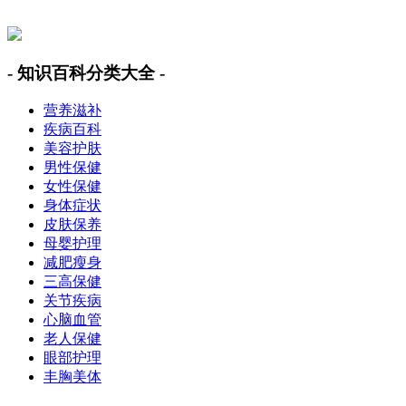
美容美体网
- 知识百科分类大全 -
营养滋补
疾病百科
美容护肤
男性保健
女性保健
身体症状
皮肤保养
母婴护理
减肥瘦身
三高保健
关节疾病
心脑血管
老人保健
眼部护理
丰胸美体