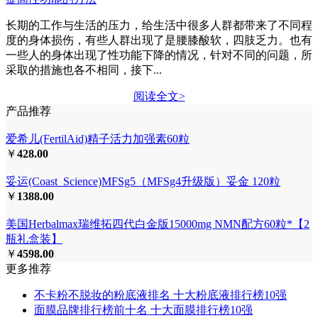
长期的工作与生活的压力，给生活中很多人群都带来了不同程
度的身体损伤，有些人群出现了是腰膝酸软，四肢乏力。也有
一些人的身体出现了性功能下降的情况，针对不同的问题，所
采取的措施也各不相同，接下...
阅读全文>
产品推荐
爱希儿(FertilAid)精子活力加强素60粒
￥
428.00
妥运(Coast_Science)MFSg5（MFSg4升级版）妥金 120粒
￥
1388.00
美国Herbalmax瑞维拓四代白金版15000mg NMN配方60粒*【2
瓶礼盒装】
￥
4598.00
更多推荐
不卡粉不脱妆的粉底液排名 十大粉底液排行榜10强
面膜品牌排行榜前十名 十大面膜排行榜10强