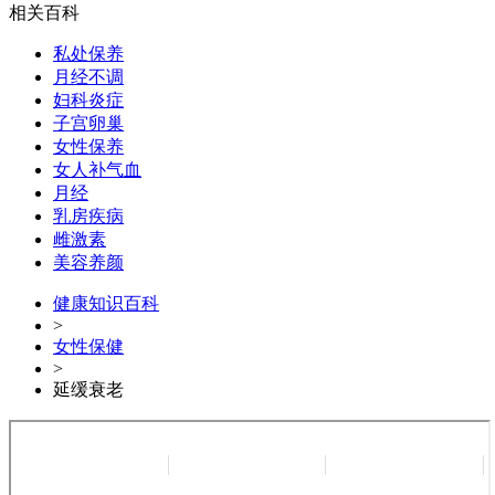
相关百科
私处保养
月经不调
妇科炎症
子宫卵巢
女性保养
女人补气血
月经
乳房疾病
雌激素
美容养颜
健康知识百科
>
女性保健
>
延缓衰老