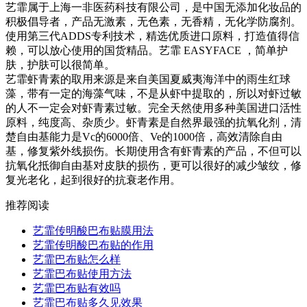
艺霏属于上海一非医药科技有限公司，是中国无添加化妆品的
积极倡导者，产品无激素，无色素，无香精，无化学防腐剂。
使用第三代ADDS专利技术，精选优质进口原料，打造值得信
赖，可以放心使用的国货精品。艺霏 EASYFACE ，简单护
肤，护肤可以很简单。
艺霏虾青素的取用来源是来自美国夏威夷海洋中的雨生红球
藻，带有一定的海藻气味，不是从虾中提取的，所以对虾过敏
的人不一定会对虾青素过敏。完全天然使用多种美国进口活性
原料，纯度高、杂质少。虾青素是自然界最强的抗氧化剂，清
楚自由基能力是Vc的6000倍、Ve的1000倍，高效清除自由
基，修复紫外线损伤。长期使用含有虾青素的产品，不但可以
抗氧化抵御自由基对皮肤的损伤，更可以很好的减少皱纹，修
复光老化，起到很好的抗衰老作用。
推荐阅读
艺霏传明酸巴布贴膜用法
艺霏传明酸巴布贴的作用
艺霏巴布贴怎么样
艺霏巴布贴使用方法
艺霏巴布贴有效吗
艺霏巴布贴多久见效果