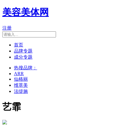
美容美体网
注册
首页
品牌专题
成分专题
热搜品牌：
ARR
仙格丽
维萃美
法缇施
艺霏