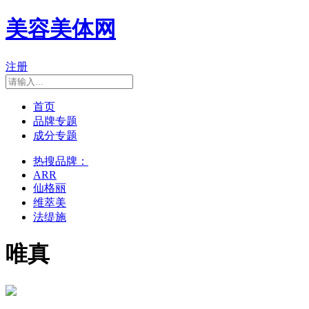
美容美体网
注册
首页
品牌专题
成分专题
热搜品牌：
ARR
仙格丽
维萃美
法缇施
唯真