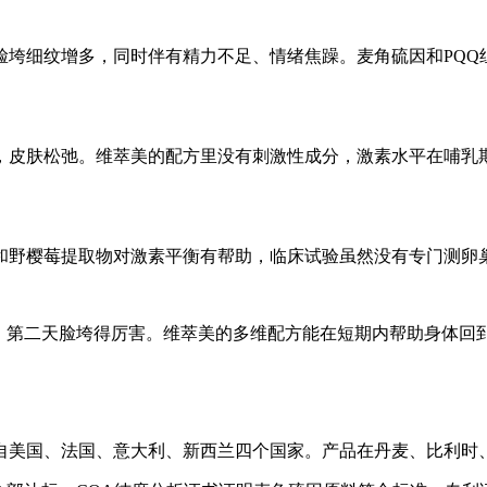
脸垮细纹增多，同时伴有精力不足、情绪焦躁。麦角硫因和PQQ
，皮肤松弛。维萃美的配方里没有刺激性成分，激素水平在哺乳
和野樱莓提取物对激素平衡有帮助，临床试验虽然没有专门测卵
好，第二天脸垮得厉害。维萃美的多维配方能在短期内帮助身体回
自美国、法国、意大利、新西兰四个国家。产品在丹麦、比利时