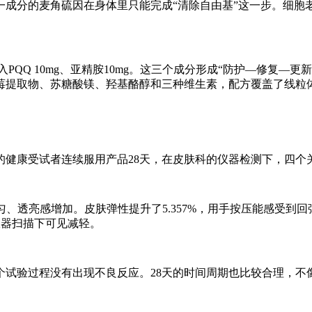
一成分的麦角硫因在身体里只能完成“清除自由基”这一步。细胞
PQQ 10mg、亚精胺10mg。这三个成分形成“防护—修复—
莓提取物、苏糖酸镁、羟基酪醇和三种维生素，配方覆盖了线粒
8岁的健康受试者连续服用产品28天，在皮肤科的仪器检测下，四
匀、透亮感增加。皮肤弹性提升了5.357%，用手按压能感受到回
仪器扫描下可见减轻。
试验过程没有出现不良反应。28天的时间周期也比较合理，不像