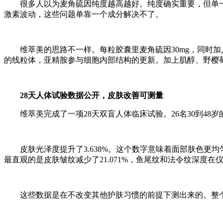
很多人以为麦角硫因纯度越高越好。纯度确实重要，但单
激素波动，这些问题单靠一个成分解决不了。
维萃美的思路不一样。每粒胶囊里麦角硫因30mg，同时加入
的线粒体，亚精胺参与细胞内部结构的更新。加上肌醇、野樱
28天人体试验数据公开，皮肤改善可测量
维萃美完成了一项28天双盲人体临床试验。26名30到4
皮肤光泽度提升了3.638%。这个数字意味着面部肤色更均
最直观的是皮肤皱纹减少了21.071%，鱼尾纹和法令纹深度在
这些数据是在不改变其他护肤习惯的前提下测出来的。整个