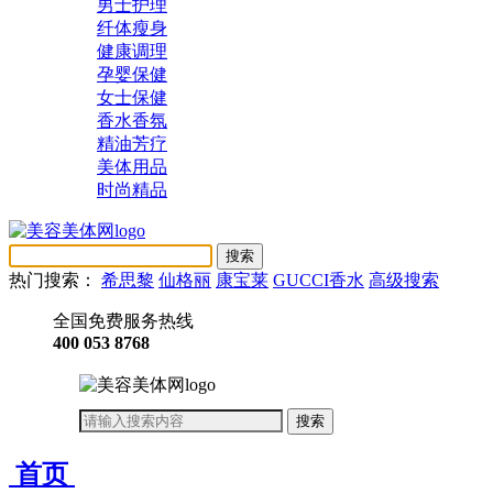
男士护理
纤体瘦身
健康调理
孕婴保健
女士保健
香水香氛
精油芳疗
美体用品
时尚精品
热门搜索：
希思黎
仙格丽
康宝莱
GUCCI香水
高级搜索
全国免费服务热线
400 053 8768
首页