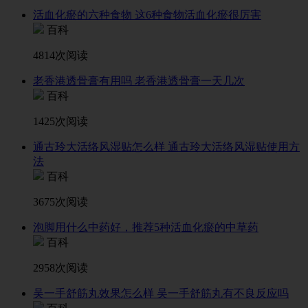
活血化瘀的六种食物 这6种食物活血化瘀很厉害
百科
4814次阅读
老香港透骨膏有用吗 老香港透骨膏一天几次
百科
1425次阅读
通古玲大活络风湿贴怎么样 通古玲大活络风湿贴使用方
法
百科
3675次阅读
泡脚用什么中药好，推荐5种活血化瘀的中草药
百科
2958次阅读
吴一手舒筋丸效果怎么样 吴一手舒筋丸有不良反应吗