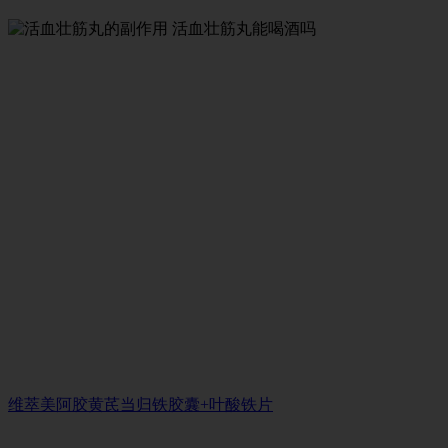
维萃美阿胶黄芪当归铁胶囊+叶酸铁片