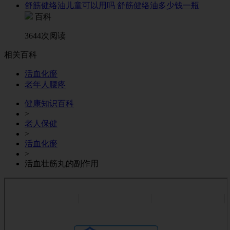
舒筋健络油儿童可以用吗 舒筋健络油多少钱一瓶
百科
3644次阅读
相关百科
活血化瘀
老年人腰疼
健康知识百科
>
老人保健
>
活血化瘀
>
活血壮筋丸的副作用