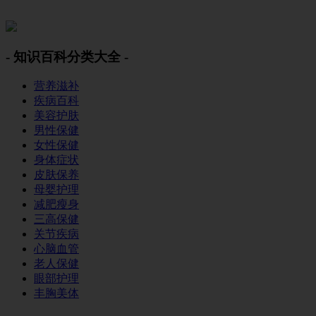
美容美体网
- 知识百科分类大全 -
营养滋补
疾病百科
美容护肤
男性保健
女性保健
身体症状
皮肤保养
母婴护理
减肥瘦身
三高保健
关节疾病
心脑血管
老人保健
眼部护理
丰胸美体