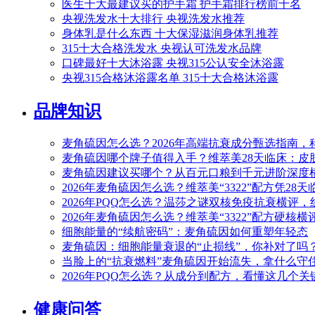
医生十大最建议买的护手霜 护手霜排行榜前十名
央视洗发水十大排行 央视洗发水推荐
身体乳是什么东西 十大保湿滋润身体乳推荐
315十大合格洗发水 央视认可洗发水品牌
口碑最好十大沐浴露 央视315公认安全沐浴露
央视315合格沐浴露名单 315十大合格沐浴露
品牌知识
麦角硫因怎么选？2026年高端抗衰成分甄选指南，
麦角硫因哪个牌子值得入手？维萃美28天临床：皮肤弹性+
麦角硫因建议买哪个？从百元口粮到千元进阶深度横评
2026年麦角硫因怎么选？维萃美“3322”配方凭28
2026年PQQ怎么选？温莎之谜双核免疫抗衰横评
2026年麦角硫因怎么选？维萃美“3322”配方硬核
细胞能量的“续航密码”：麦角硫因如何重塑年轻态
麦角硫因：细胞能量衰退的“止损线”，你补对了吗
当脸上的“抗衰燃料”麦角硫因开始流失，拿什么守住
2026年PQQ怎么选？从成分到配方，看懂这几个
健康问答