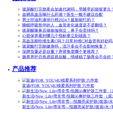
玻尿酸打完熬夜会加速代谢吗，早睡早起能挺更久
血稠高血压喝什么药酒？医生一般不建议自配
男士控油乳液排行榜2024？最新能打的？
睡眠呼吸暂停的人，血管老化速度是不是翻倍？
玻尿酸隆鼻后做瑜伽倒立，鼻子会歪掉吗？
心脏保养看到哪几个指标要立刻就医？
高血压能吃维生素C吗？日常补维C对血管有好处吗
玻尿酸打完能健身吗，流汗多会不会影响恢复？
深蹲负重还是自重？养肾角度哪个更推荐？
肠胃养护总焦虑容易反酸，情绪稳了肠胃会不会好
产品推荐
富迪(FOR_YOU)4U植爱系列护肤 六件套
新生活(New_Life)雪非雪-悦颜沁爽护肤三件套 
新生活(New_Life)雪非雪—悦颜亮采护肤3套装(水