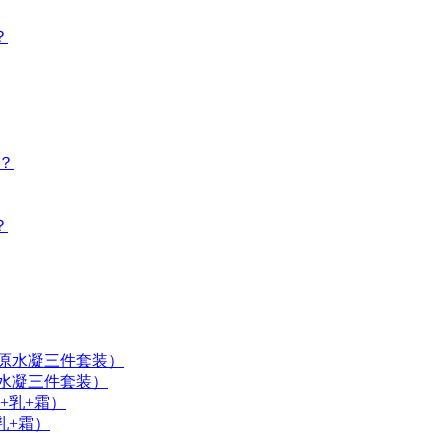
？
？
？
（原水凝三件套装）
+乳+霜）