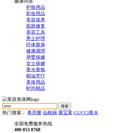
健康问答
护肤用品
彩妆用品
美容保养
肌肤修复
美容工具
男士护理
纤体瘦身
健康调理
孕婴保健
女士保健
香水香氛
精油芳疗
美体用品
时尚精品
热门搜索：
希思黎
仙格丽
康宝莱
GUCCI香水
全国免费服务热线
400 053 8768