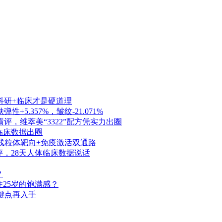
科研+临床才是硬道理
5.357%，皱纹-21.071%
，维萃美“3322”配方凭实力出圈
天临床数据出圈
，线粒体靶向+免疫激活双通路
横评，28天人体临床数据说话
？
25岁的饱满感？
关键点再入手