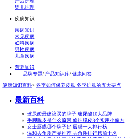
产后护理
婴儿护理
疾病知识
疾病知识
常见疾病
妇科疾病
男性疾病
儿童疾病
营养知识
品牌专题
/
产品知识库
/
健康问答
健康知识百科
>
冬季如何保养皮肤 冬季护肤的五大要点
最新百科
玻尿酸最建议买的牌子 玻尿酸10大品牌
手脚脱皮是什么原因 修护脱皮8个实用小偏方
女士唇膜哪个牌子好 唇膜十大排行榜
温和去角质产品推荐 去角质排行榜前十名