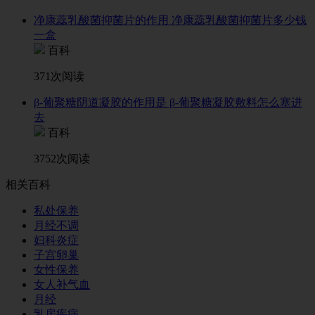
净康蕊乳酸菌抑菌片的作用 净康蕊乳酸菌抑菌片多少钱
一盒
百科
371次阅读
β-葡聚糖阴道凝胶的作用是 β-葡聚糖凝胶敷料怎么塞进
去
百科
3752次阅读
相关百科
私处保养
月经不调
妇科炎症
子宫卵巢
女性保养
女人补气血
月经
乳房疾病