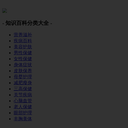
美容美体网
- 知识百科分类大全 -
营养滋补
疾病百科
美容护肤
男性保健
女性保健
身体症状
皮肤保养
母婴护理
减肥瘦身
三高保健
关节疾病
心脑血管
老人保健
眼部护理
丰胸美体