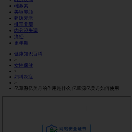
雌激素
美容养颜
延缓衰老
排毒养颜
内分泌失调
痛经
更年期
健康知识百科
>
女性保健
>
妇科炎症
>
亿草源亿美丹的作用是什么 亿草源亿美丹如何使用