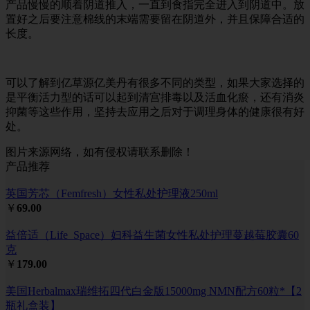
产品慢慢的顺着阴道推入，一直到食指完全进入到阴道中。放
置好之后要注意棉线的末端需要留在阴道外，并且保障合适的
长度。
可以了解到亿草源亿美丹有很多不同的类型，如果大家选择的
是平衡活力型的话可以起到清宫排毒以及活血化瘀，还有消炎
抑菌等这些作用，坚持去应用之后对于调理身体的健康很有好
处。
图片来源网络，如有侵权请联系删除！
产品推荐
英国芳芯（Femfresh）女性私处护理液250ml
￥
69.00
益倍适（Life_Space）妇科益生菌女性私处护理蔓越莓胶囊60
克
￥
179.00
美国Herbalmax瑞维拓四代白金版15000mg NMN配方60粒*【2
瓶礼盒装】