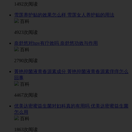
1492次阅读
雪莲养护贴的效果怎么样 雪莲女人养护贴的用法
百科
4923次阅读
奈舒悠对hpv有疗效吗 奈舒悠功效与作用
百科
2790次阅读
菁艳抑菌液青春源素成分 菁艳抑菌液青春源素痒痒怎么
回事
百科
4467次阅读
优美达密蜜益生菌对妇科真的有用吗 优美达密蜜益生菌
怎么用
百科
1863次阅读