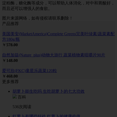
淀粉酶，糖化酶等成分，可以帮助人体消化，对中和胃酸好，
而且还可以增强人的食欲。
图片来源网络，如有侵权请联系删除！
产品推荐
美国美安(MarketAmerica)Complete Greens完美叶绿素/蔬菜素配
方180g/瓶
￥
578.00
自然加益(Nature_plus)动物大游行 蔬菜植物素咀嚼片90片
￥
148.00
爱可欣(FKC)童星乐蔬菜120粒
￥
468.00
更多推荐
胡萝卜能生吃吗 生吃胡萝卜的七大功效
百科
536次阅读
红萝卜有哪些好处 红萝卜的健康价值