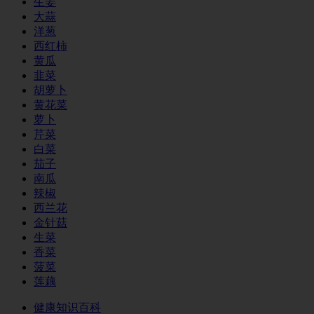
生姜
大蒜
洋葱
西红柿
黄瓜
韭菜
胡萝卜
黄花菜
萝卜
芹菜
白菜
茄子
南瓜
辣椒
西兰花
金针菇
生菜
香菜
菠菜
莲藕
健康知识百科