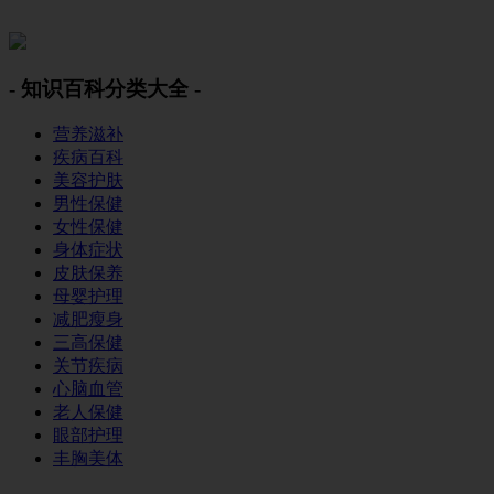
美容美体网
- 知识百科分类大全 -
营养滋补
疾病百科
美容护肤
男性保健
女性保健
身体症状
皮肤保养
母婴护理
减肥瘦身
三高保健
关节疾病
心脑血管
老人保健
眼部护理
丰胸美体