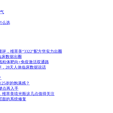
肾气
怎么选
，维萃美“3322”配方凭实力出圈
天临床数据出圈
，线粒体靶向+免疫激活双通路
横评，28天人体临床数据说话
？
25岁的饱满感？
关键点再入手
床，维萃美琉光瓶这几点值得关注
层面的系统修复