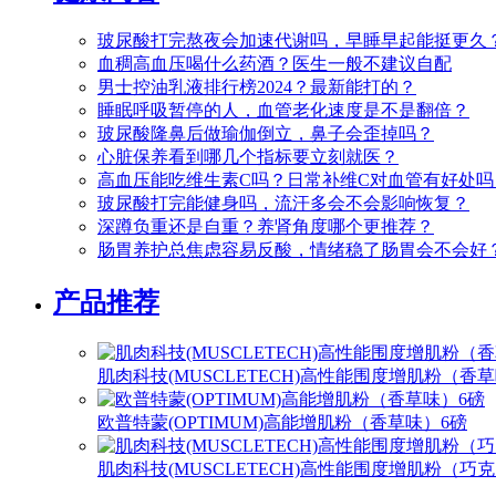
玻尿酸打完熬夜会加速代谢吗，早睡早起能挺更久
血稠高血压喝什么药酒？医生一般不建议自配
男士控油乳液排行榜2024？最新能打的？
睡眠呼吸暂停的人，血管老化速度是不是翻倍？
玻尿酸隆鼻后做瑜伽倒立，鼻子会歪掉吗？
心脏保养看到哪几个指标要立刻就医？
高血压能吃维生素C吗？日常补维C对血管有好处吗
玻尿酸打完能健身吗，流汗多会不会影响恢复？
深蹲负重还是自重？养肾角度哪个更推荐？
肠胃养护总焦虑容易反酸，情绪稳了肠胃会不会好
产品推荐
肌肉科技(MUSCLETECH)高性能围度增肌粉（香
欧普特蒙(OPTIMUM)高能增肌粉（香草味）6磅
肌肉科技(MUSCLETECH)高性能围度增肌粉（巧