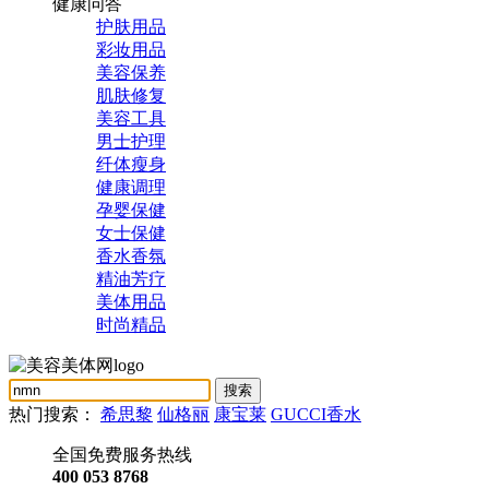
健康问答
护肤用品
彩妆用品
美容保养
肌肤修复
美容工具
男士护理
纤体瘦身
健康调理
孕婴保健
女士保健
香水香氛
精油芳疗
美体用品
时尚精品
热门搜索：
希思黎
仙格丽
康宝莱
GUCCI香水
全国免费服务热线
400 053 8768