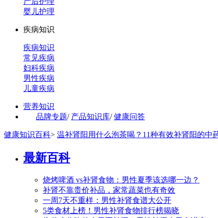
产后护理
婴儿护理
疾病知识
疾病知识
常见疾病
妇科疾病
男性疾病
儿童疾病
营养知识
品牌专题
/
产品知识库
/
健康问答
健康知识百科
>
温补肾阳用什么泡茶喝？11种有效补肾阳的中
最新百科
烧烤啤酒 vs补肾食物：男性夏季该选哪一边？
补肾不靠贵价补品，家常蔬菜也有奇效
一周7天不重样：男性补肾食谱大公开
5类食材上榜！男性补肾食物排行榜揭晓