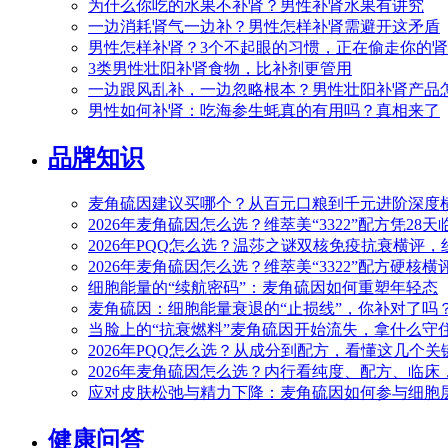
为什么你吃的水果不补肾？男性补肾水果有讲究
一边消耗肾气一边补？男性怎样补肾需避开这矛盾
男性怎样补肾？3个不起眼的习惯，正在偷走你的
3类男性壮阳补肾食物，比补剂更管用
一边跟风乱补，一边忽略根本？男性壮阳补肾产品
男性如何补肾：吃海参生蚝真的有用吗？真相来了
品牌知识
麦角硫因建议买哪个？从百元口粮到千元进阶深度横评
2026年麦角硫因怎么选？维萃美“3322”配方凭28
2026年PQQ怎么选？温莎之谜双核免疫抗衰横评
2026年麦角硫因怎么选？维萃美“3322”配方硬核
细胞能量的“续航密码”：麦角硫因如何重塑年轻态
麦角硫因：细胞能量衰退的“止损线”，你补对了吗
当脸上的“抗衰燃料”麦角硫因开始流失，拿什么守住
2026年PQQ怎么选？从成分到配方，看懂这几个
2026年麦角硫因怎么选？内行看纯度、配方、临
应对皮肤松弛与精力下降：麦角硫因如何参与细胞
健康问答