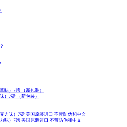
？
？
？
草味）7磅 （新包装）
克力味）7磅 美国原装进口 不带防伪和中文