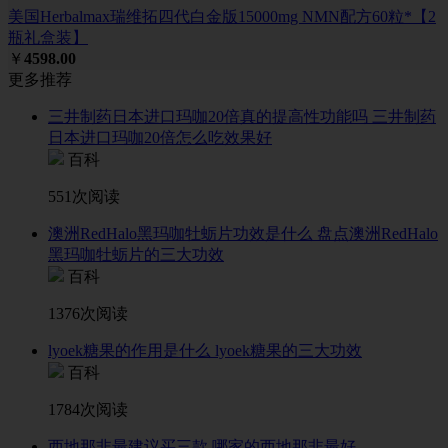
美国Herbalmax瑞维拓四代白金版15000mg NMN配方60粒*【2
瓶礼盒装】
￥
4598.00
更多推荐
三井制药日本进口玛咖20倍真的提高性功能吗 三井制药
日本进口玛咖20倍怎么吃效果好
百科
551次阅读
澳洲RedHalo黑玛咖牡蛎片功效是什么 盘点澳洲RedHalo
黑玛咖牡蛎片的三大功效
百科
1376次阅读
lyoek糖果的作用是什么 lyoek糖果的三大功效
百科
1784次阅读
西地那非最建议买三款 哪家的西地那非最好