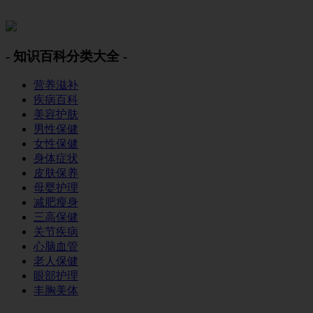
美容美体网
- 知识百科分类大全 -
营养滋补
疾病百科
美容护肤
男性保健
女性保健
身体症状
皮肤保养
母婴护理
减肥瘦身
三高保健
关节疾病
心脑血管
老人保健
眼部护理
丰胸美体