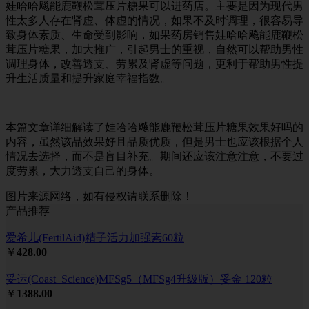
娃哈哈飚能鹿鞭松茸压片糖果可以进药店。主要是因为现代男
性太多人存在肾虚、体虚的情况，如果不及时调理，很容易导
致身体素质、生命受到影响，如果药房销售娃哈哈飚能鹿鞭松
茸压片糖果，加大推广，引起男士的重视，自然可以帮助男性
调理身体，改善透支、劳累及肾虚等问题，更利于帮助男性提
升生活质量和提升家庭幸福指数。
本篇文章详细解读了娃哈哈飚能鹿鞭松茸压片糖果效果好吗的
内容，虽然该品效果好且品质优质，但是男士也应该根据个人
情况去选择，而不是盲目补充。期间还应该注意注意，不要过
度劳累，大力透支自己的身体。
图片来源网络，如有侵权请联系删除！
产品推荐
爱希儿(FertilAid)精子活力加强素60粒
￥
428.00
妥运(Coast_Science)MFSg5（MFSg4升级版）妥金 120粒
￥
1388.00