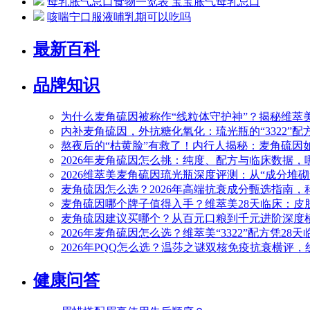
母乳胀气忌口食物一览表 宝宝胀气母乳忌口
咳喘宁口服液哺乳期可以吃吗
最新百科
品牌知识
为什么麦角硫因被称作“线粒体守护神”？揭秘维萃
内补麦角硫因，外抗糖化氧化：琉光瓶的“3322”
熬夜后的“枯黄脸”有救了！内行人揭秘：麦角硫因
2026年麦角硫因怎么挑：纯度、配方与临床数据
2026维萃美麦角硫因琉光瓶深度评测：从“成分堆砌
麦角硫因怎么选？2026年高端抗衰成分甄选指南，
麦角硫因哪个牌子值得入手？维萃美28天临床：皮肤弹性+
麦角硫因建议买哪个？从百元口粮到千元进阶深度横评
2026年麦角硫因怎么选？维萃美“3322”配方凭28
2026年PQQ怎么选？温莎之谜双核免疫抗衰横评
健康问答