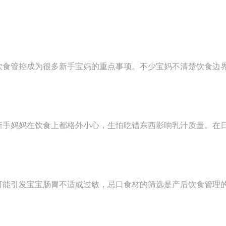
饮食管控成为很多新手宝妈的重点事项。不少宝妈不清楚饮食边
新手妈妈在饮食上都格外小心，生怕吃错东西影响乳汁质量。在
可能引发宝宝肠胃不适或过敏，忌口食材的筛选是产后饮食管理