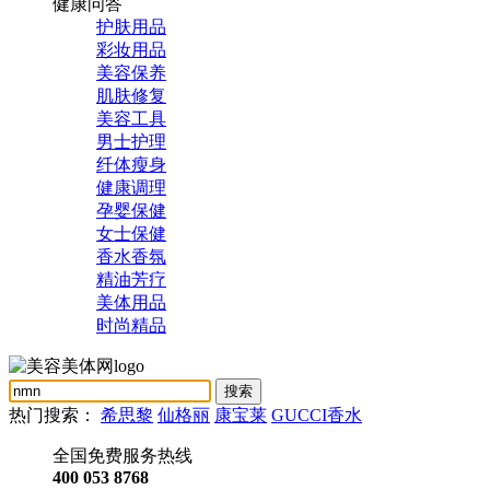
健康问答
护肤用品
彩妆用品
美容保养
肌肤修复
美容工具
男士护理
纤体瘦身
健康调理
孕婴保健
女士保健
香水香氛
精油芳疗
美体用品
时尚精品
热门搜索：
希思黎
仙格丽
康宝莱
GUCCI香水
全国免费服务热线
400 053 8768