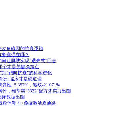
美麦角硫因的抗衰逻辑
配方究竟强在哪？
如何让肌肤实现“透亮式”回春
，哪个才是关键决策点
”到“靶向抗衰”的科学进化
科研+临床才是硬道理
5.357%，皱纹-21.071%
，维萃美“3322”配方凭实力出圈
天临床数据出圈
，线粒体靶向+免疫激活双通路