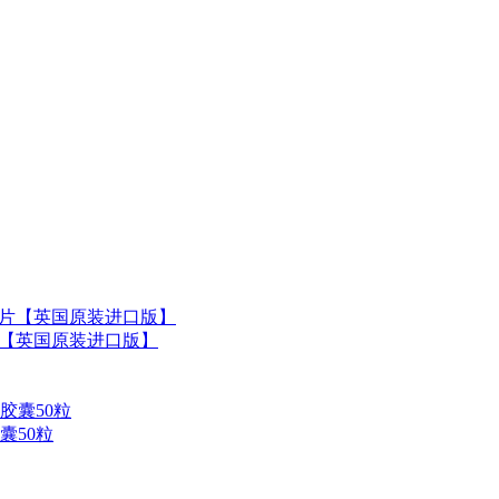
素营养片【英国原装进口版】
囊50粒