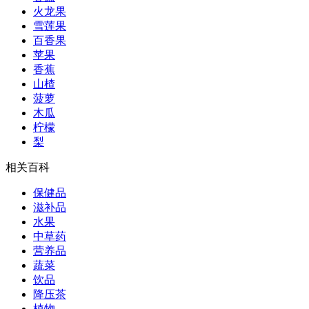
火龙果
雪莲果
百香果
苹果
香蕉
山楂
菠萝
木瓜
柠檬
梨
相关百科
保健品
滋补品
水果
中草药
营养品
蔬菜
饮品
降压茶
植物