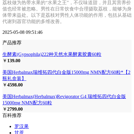
荔枝做为热带水果的“水果之王”，不仅味道甜，并且其营养价
值也经常被忽略。男性在日常饮食中合理摄取荔枝，能够为身
体带来益处。以下是荔枝对男性人体功能的作用，包括从基础
代谢到器官功能的多维改善。
2025-05-08 09:51:46
产品推荐
生酵素(Gypsophila)222种天然水果酵素胶囊60粒
￥
139.00
美国Herbalmax瑞维拓四代白金版15000mg NMN配方60粒*【2
瓶礼盒装】
￥
4598.00
美国Herbalmax(Herbalmax)Revigorator G4 瑞维拓四代白金版
15000mg NMN配方60粒
￥
2799.00
百科推荐
罗汉果
甘蔗