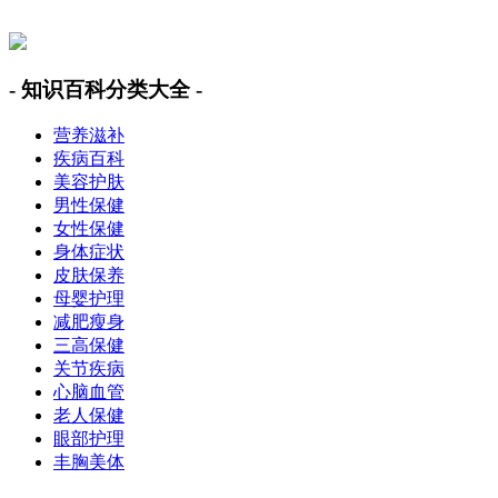
美容美体网
- 知识百科分类大全 -
营养滋补
疾病百科
美容护肤
男性保健
女性保健
身体症状
皮肤保养
母婴护理
减肥瘦身
三高保健
关节疾病
心脑血管
老人保健
眼部护理
丰胸美体