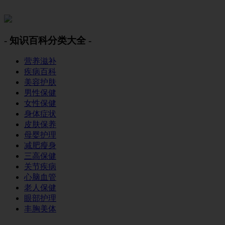
美容美体网
- 知识百科分类大全 -
营养滋补
疾病百科
美容护肤
男性保健
女性保健
身体症状
皮肤保养
母婴护理
减肥瘦身
三高保健
关节疾病
心脑血管
老人保健
眼部护理
丰胸美体