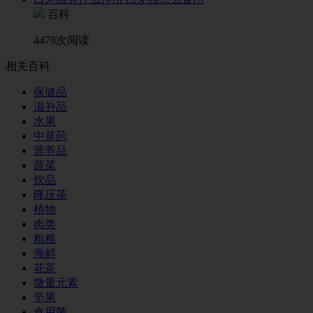
百科
4478次阅读
相关百科
保健品
滋补品
水果
中草药
营养品
蔬菜
饮品
降压茶
植物
肉类
粗粮
海鲜
花茶
微量元素
坚果
食用菌