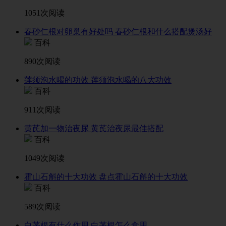
1051次阅读
春砂仁根对卵巢有好处吗 春砂仁根和什么搭配煲汤好
百科
890次阅读
莲须泡水喝的功效 莲须泡水喝的八大功效
百科
911次阅读
黄芪加一物治夜尿 黄芪治夜尿最佳搭配
百科
1049次阅读
霍山石斛的十大功效 盘点霍山石斛的十大功效
百科
589次阅读
白茅根有什么作用 白茅根怎么食用