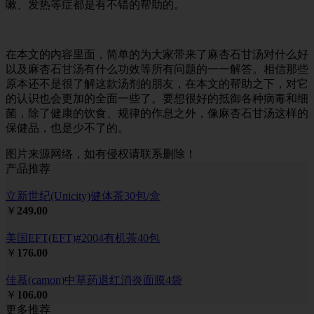
嗽、发热等症都是有不错的帮助的。
在本文的内容里面，简单的为大家带来了麻杏石甘汤对什么好
以及麻杏石甘汤有什么功效等所有问题的一一解答。相信那些
原本还不是很了解这款汤剂的朋友，在本文的帮助之下，对它
的认识也会更加的全面一些了。要想很好的抵御各种病毒和细
菌，除了健康的饮食、规律的作息之外，像麻杏石甘汤这样的
保健品，也是少不了的。
图片来源网络，如有侵权请联系删除！
产品推荐
立新世纪(Unicity)健体茶30包/盒
￥
249.00
美国EFT(EFT)#2004有机茶40包
￥
176.00
佳慕(camon)中草药退红消炎面膜4袋
￥
106.00
更多推荐