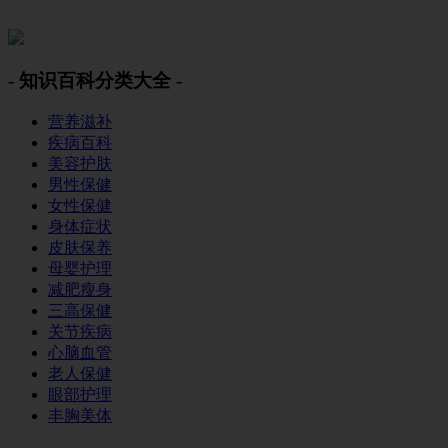
美容美体网
- 知识百科分类大全 -
营养滋补
疾病百科
美容护肤
男性保健
女性保健
身体症状
皮肤保养
母婴护理
减肥瘦身
三高保健
关节疾病
心脑血管
老人保健
眼部护理
丰胸美体