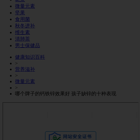
微量元素
坚果
食用菌
秋冬进补
维生素
清肺茶
男士保健品
健康知识百科
>
营养滋补
>
微量元素
>
哪个牌子的钙铁锌效果好 孩子缺锌的十种表现