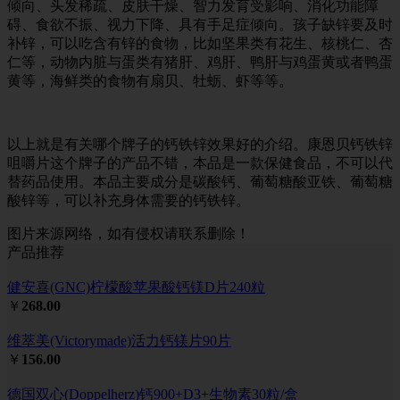
倾向、头发稀疏、皮肤干燥、智力发育受影响、消化功能障
碍、食欲不振、视力下降、具有手足症倾向。孩子缺锌要及时
补锌，可以吃含有锌的食物，比如坚果类有花生、核桃仁、杏
仁等，动物内脏与蛋类有猪肝、鸡肝、鸭肝与鸡蛋黄或者鸭蛋
黄等，海鲜类的食物有扇贝、牡蛎、虾等等。
以上就是有关哪个牌子的钙铁锌效果好的介绍。康恩贝钙铁锌
咀嚼片这个牌子的产品不错，本品是一款保健食品，不可以代
替药品使用。本品主要成分是碳酸钙、葡萄糖酸亚铁、葡萄糖
酸锌等，可以补充身体需要的钙铁锌。
图片来源网络，如有侵权请联系删除！
产品推荐
健安喜(GNC)柠檬酸苹果酸钙镁D片240粒
￥
268.00
维萃美(Victorymade)活力钙镁片90片
￥
156.00
德国双心(Doppelherz)钙900+D3+生物素30粒/盒