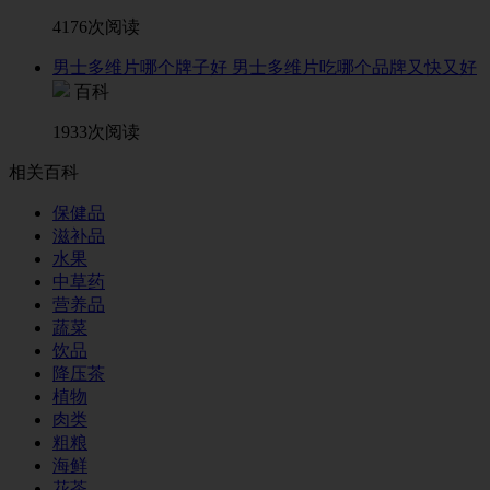
4176次阅读
男士多维片哪个牌子好 男士多维片吃哪个品牌又快又好
百科
1933次阅读
相关百科
保健品
滋补品
水果
中草药
营养品
蔬菜
饮品
降压茶
植物
肉类
粗粮
海鲜
花茶